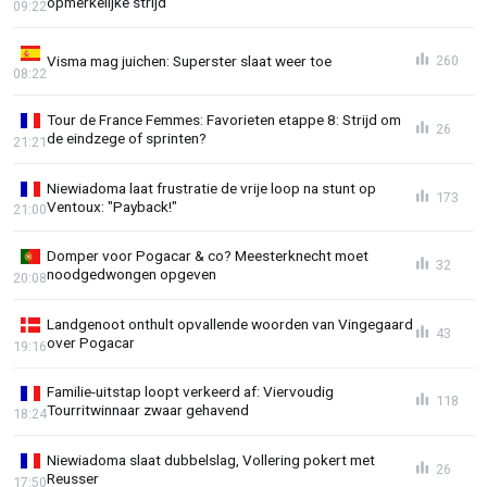
opmerkelijke strijd
09:22
Visma mag juichen: Superster slaat weer toe
260
08:22
Tour de France Femmes: Favorieten etappe 8: Strijd om
26
de eindzege of sprinten?
21:21
Niewiadoma laat frustratie de vrije loop na stunt op
173
Ventoux: "Payback!"
21:00
Domper voor Pogacar & co? Meesterknecht moet
32
noodgedwongen opgeven
20:08
Landgenoot onthult opvallende woorden van Vingegaard
43
over Pogacar
19:16
Familie-uitstap loopt verkeerd af: Viervoudig
118
Tourritwinnaar zwaar gehavend
18:24
Niewiadoma slaat dubbelslag, Vollering pokert met
26
Reusser
17:50