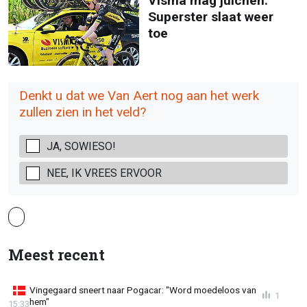
Visma mag juichen:
Superster slaat weer
toe
Denkt u dat we Van Aert nog aan het werk
zullen zien in het veld?
JA, SOWIESO!
NEE, IK VREES ERVOOR
Meest recent
Vingegaard sneert naar Pogacar: "Word moedeloos van
1
hem"
15:33