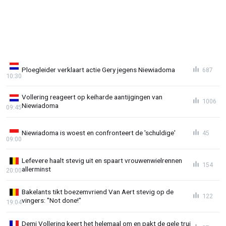
Ploegleider verklaart actie Gery jegens Niewiadoma
687
10:30
Vollering reageert op keiharde aantijgingen van
1006
Niewiadoma
09:45
Niewiadoma is woest en confronteert de 'schuldige'
45
09:00
Lefevere haalt stevig uit en spaart vrouwenwielrennen
154
allerminst
20:00
Bakelants tikt boezemvriend Van Aert stevig op de
122
vingers: "Not done!"
19:04
Demi Vollering keert het helemaal om en pakt de gele trui