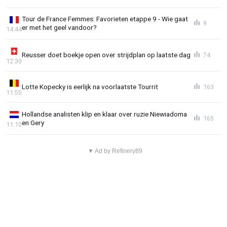
Tour de France Femmes: Favorieten etappe 9 - Wie gaat
9
er met het geel vandoor?
14:44
Reusser doet boekje open over strijdplan op laatste dag
74
12:30
Lotte Kopecky is eerlijk na voorlaatste Tourrit
163
11:55
Hollandse analisten klip en klaar over ruzie Niewiadoma
165
en Gery
11:10
▼ Ad by Refinery89