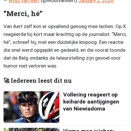
—
Wout van Aert
(@WoutvanAert)
January 2, 2026
“Merci, hé”
Van Aert zelf kon er opvallend genoeg mee lachen. Op X
reageerde hij kort maar krachtig op de journalist. “Merci,
hé”, schreef hij, met een duidelijke knipoog. Een reactie
die snel werd opgepikt en gedeeld, en die vooral toonde
dat de Belg ondanks de teleurstelling zijn gevoel voor
humor niet verloren was.
🚀 Iedereen leest dit nu
Vollering reageert op
keiharde aantijgingen
van Niewiadoma