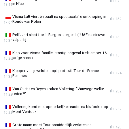
37
in Nice
18:11
Visma LaB viert én baalt na spectaculaire ontknoping in
152
Ronde van Polen
17:04
Pellizzari slaat toe in Burgos, zorgen bij UAE na nieuwe
15
valpartij
16:34
Klap voor Visma-familie: ernstig ongeval treft amper 16-
16
jarige renner
15:26
Klepper van jewelste stapt plots uit Tour de France
124
Femmes
14:32
Van Gucht en Beyen kraken Vollering: "Vanwege welke
232
reden?!"
11:22
Vollering komt met opmerkelijke reactie na blufpoker op
282
Mont Ventoux
10:22
Grote naam moet Tour onmiddellijk verlaten na
423