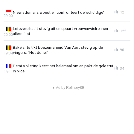
Niewiadoma is woest en confronteert de 'schuldige'
12
09:00
Lefevere haalt stevig uit en spaart vrouwenwielrennen
122
allerminst
20:00
Bakelants tikt boezemvriend Van Aert stevig op de
90
vingers: "Not done!"
19:04
Demi Vollering keert het helemaal om en pakt de gele trui
34
in Nice
18:11
▼ Ad by Refinery89