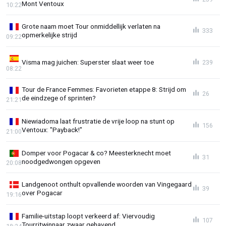
Mont Ventoux
10:22
Grote naam moet Tour onmiddellijk verlaten na
333
opmerkelijke strijd
09:22
Visma mag juichen: Superster slaat weer toe
239
08:22
Tour de France Femmes: Favorieten etappe 8: Strijd om
26
de eindzege of sprinten?
21:21
Niewiadoma laat frustratie de vrije loop na stunt op
156
Ventoux: "Payback!"
21:00
Domper voor Pogacar & co? Meesterknecht moet
31
noodgedwongen opgeven
20:08
Landgenoot onthult opvallende woorden van Vingegaard
39
over Pogacar
19:16
Familie-uitstap loopt verkeerd af: Viervoudig
107
Tourritwinnaar zwaar gehavend