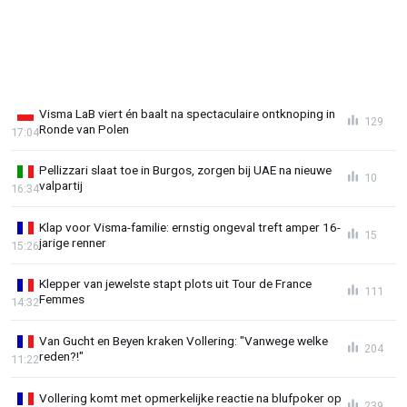
Visma LaB viert én baalt na spectaculaire ontknoping in
129
Ronde van Polen
17:04
Pellizzari slaat toe in Burgos, zorgen bij UAE na nieuwe
10
valpartij
16:34
Klap voor Visma-familie: ernstig ongeval treft amper 16-
15
jarige renner
15:26
Klepper van jewelste stapt plots uit Tour de France
111
Femmes
14:32
Van Gucht en Beyen kraken Vollering: "Vanwege welke
204
reden?!"
11:22
Vollering komt met opmerkelijke reactie na blufpoker op
239