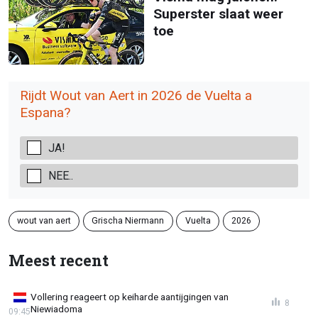
Superster slaat weer
toe
Rijdt Wout van Aert in 2026 de Vuelta a
Espana?
JA!
NEE..
wout van aert
Grischa Niermann
Vuelta
2026
Meest recent
Vollering reageert op keiharde aantijgingen van
8
Niewiadoma
09:45