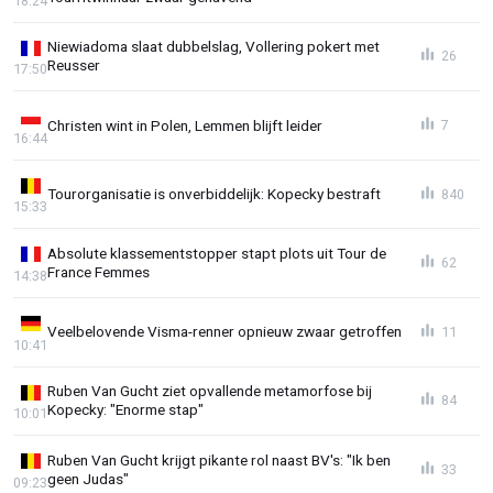
18:24
Niewiadoma slaat dubbelslag, Vollering pokert met
26
Reusser
17:50
Christen wint in Polen, Lemmen blijft leider
7
16:44
Tourorganisatie is onverbiddelijk: Kopecky bestraft
840
15:33
Absolute klassementstopper stapt plots uit Tour de
62
France Femmes
14:38
Veelbelovende Visma-renner opnieuw zwaar getroffen
11
10:41
Ruben Van Gucht ziet opvallende metamorfose bij
84
Kopecky: "Enorme stap"
10:01
Ruben Van Gucht krijgt pikante rol naast BV's: "Ik ben
33
geen Judas"
09:23