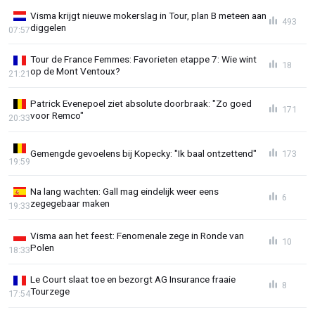
Visma krijgt nieuwe mokerslag in Tour, plan B meteen aan
493
diggelen
07:57
Tour de France Femmes: Favorieten etappe 7: Wie wint
18
op de Mont Ventoux?
21:21
Patrick Evenepoel ziet absolute doorbraak: "Zo goed
171
voor Remco"
20:33
Gemengde gevoelens bij Kopecky: "Ik baal ontzettend"
173
19:59
Na lang wachten: Gall mag eindelijk weer eens
6
zegegebaar maken
19:33
Visma aan het feest: Fenomenale zege in Ronde van
10
Polen
18:33
Le Court slaat toe en bezorgt AG Insurance fraaie
8
Tourzege
17:54