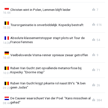
Christen wint in Polen, Lemmen blijft leider
7
16:44
Tourorganisatie is onverbiddelijk: Kopecky bestraft
616
15:33
Absolute klassementstopper stapt plots uit Tour de
54
France Femmes
14:38
Veelbelovende Visma-renner opnieuw zwaar getroffen
9
10:41
Ruben Van Gucht ziet opvallende metamorfose bij
71
Kopecky: "Enorme stap"
10:01
Ruben Van Gucht krijgt pikante rol naast BV's: "Ik ben
26
geen Judas"
09:23
De Cauwer waarschuwt Van der Poel: "Kans misschien al
384
gehad"
08:44