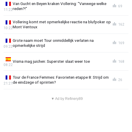
Van Gucht en Beyen kraken Vollering: "Vanwege welke
69
reden?!"
11:22
Vollering komt met opmerkelijke reactie na blufpoker op
162
Mont Ventoux
10:22
Grote naam moet Tour onmiddellijk verlaten na
169
opmerkelijke strijd
09:22
Visma mag juichen: Superster slaat weer toe
168
08:22
Tour de France Femmes: Favorieten etappe 8: Strijd om
26
de eindzege of sprinten?
21:21
▼ Ad by Refinery89