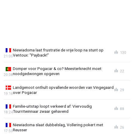
Niewiadoma laat frustratie de vrije loop na stunt op
130
Ventoux: "Payback!"
21:00
Domper voor Pogacar & co? Meesterknecht moet
22
noodgedwongen opgeven
20:08
Landgenoot onthult opvallende woorden van Vingegaard
29
over Pogacar
19:16
Familie-uitstap loopt verkeerd af: Viervoudig
88
Tourritwinnaar zwaar gehavend
18:24
Niewiadoma slaat dubbelslag, Vollering pokert met
26
Reusser
17:50