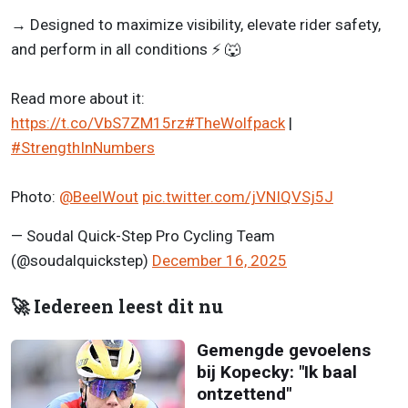
→ Designed to maximize visibility, elevate rider safety,
and perform in all conditions ⚡ 🐺
Read more about it:
https://t.co/VbS7ZM15rz
#TheWolfpack
|
#StrengthInNumbers
Photo:
@BeelWout
pic.twitter.com/jVNIQVSj5J
— Soudal Quick-Step Pro Cycling Team
(@soudalquickstep)
December 16, 2025
🚀 Iedereen leest dit nu
Gemengde gevoelens
bij Kopecky: "Ik baal
ontzettend"