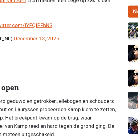
ut van Aert
zich melden. Een zege op zak is dan
N
witter.com/IYFQjPFbNS
rt_NL)
December 13, 2025
e open
werd geduwd en getrokken, ellebogen en schouders
ut en Lauryssen probeerden Kamp klem te zetten,
p. Het breekpunt kwam op de brug, waar
el van Kamp reed en hard tegen de grond ging. De
 meteen uitgeschakeld.