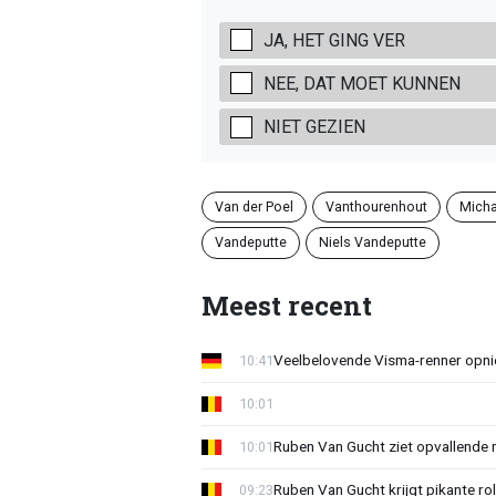
JA, HET GING VER
NEE, DAT MOET KUNNEN
NIET GEZIEN
Van der Poel
Vanthourenhout
Micha
Vandeputte
Niels Vandeputte
Meest recent
Veelbelovende Visma-renner opni
10:41
10:01
Ruben Van Gucht ziet opvallende 
10:01
Ruben Van Gucht krijgt pikante rol
09:23