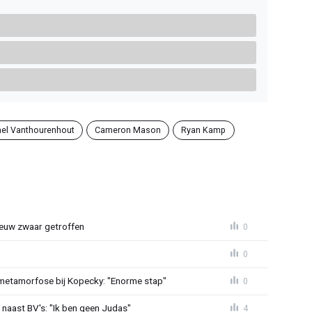
el Vanthourenhout
Cameron Mason
Ryan Kamp
euw zwaar getroffen
0
0
metamorfose bij Kopecky: "Enorme stap"
0
 naast BV's: "Ik ben geen Judas"
4