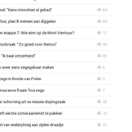
el: "Kans misschien al gehad"
84
Tour, plan B meteen aan diggelen
84
n etappe 7: Wie wint op de Mont Ventoux?
11
doorbraak: "Zo goed voor Remco"
90
"Ik baal ontzettend"
95
ijk weer eens zegegebaar maken
6
zege in Ronde van Polen
9
Insurance fraaie Tourzege
7
jaar schorsing uit na nieuwe dopingzaak
28
eeft eerste zomeraanwinst te pakken
13
 van wielerploeg aan zijden draadje
31