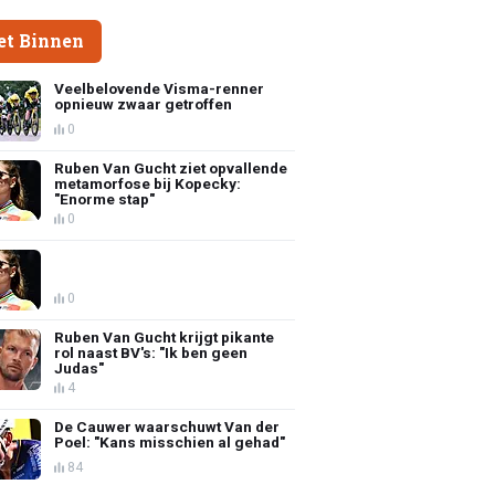
et Binnen
Veelbelovende Visma-renner
opnieuw zwaar getroffen
0
Ruben Van Gucht ziet opvallende
metamorfose bij Kopecky:
"Enorme stap"
0
0
Ruben Van Gucht krijgt pikante
rol naast BV's: "Ik ben geen
Judas"
4
De Cauwer waarschuwt Van der
Poel: "Kans misschien al gehad"
84