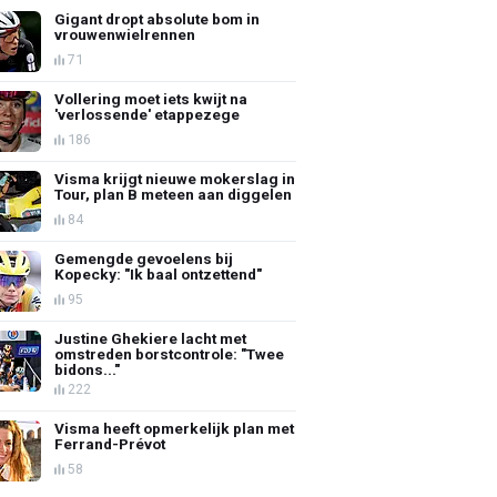
Gigant dropt absolute bom in
vrouwenwielrennen
71
Vollering moet iets kwijt na
'verlossende' etappezege
186
Visma krijgt nieuwe mokerslag in
Tour, plan B meteen aan diggelen
84
Gemengde gevoelens bij
Kopecky: "Ik baal ontzettend"
95
Justine Ghekiere lacht met
omstreden borstcontrole: "Twee
bidons..."
222
Visma heeft opmerkelijk plan met
Ferrand-Prévot
58