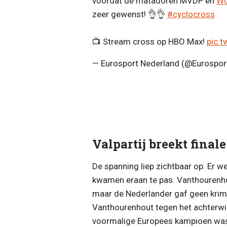
voordat de matadoren MVDP en
Wo
zeer gewenst! 👌👌
#cyclocross
📺 Stream cross op HBO Max!
pic.t
— Eurosport Nederland (@Eurospo
Valpartij breekt final
De spanning liep zichtbaar op. Er 
kwamen eraan te pas. Vanthourenho
maar de Nederlander gaf geen krim
Vanthourenhout tegen het achterwi
voormalige Europees kampioen was