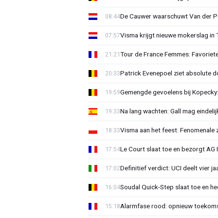
De Cauwer waarschuwt Van der Po
08:44
Visma krijgt nieuwe mokerslag in 
07:57
Tour de France Femmes: Favoriete
21:21
Patrick Evenepoel ziet absolute 
20:33
Gemengde gevoelens bij Kopecky: 
19:59
Na lang wachten: Gall mag eindel
19:33
Visma aan het feest: Fenomenale 
18:33
Le Court slaat toe en bezorgt AG 
17:54
Definitief verdict: UCI deelt vier 
17:02
Soudal Quick-Step slaat toe en h
16:04
Alarmfase rood: opnieuw toekomst
15:18