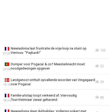
Niewiadoma laat frustratie de vrije loop na stunt op
130
Ventoux: "Payback!"
21:00
Domper voor Pogacar & co? Meesterknecht moet
22
noodgedwongen opgeven
20:08
Landgenoot onthult opvallende woorden van Vingegaard
29
over Pogacar
19:16
Familie-uitstap loopt verkeerd af: Viervoudig
88
Tourritwinnaar zwaar gehavend
18:24
Niewiadoma slaat dubbelslag, Vollering pokert met