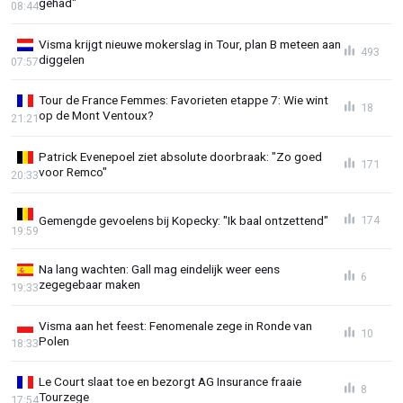
gehad"
08:44
Visma krijgt nieuwe mokerslag in Tour, plan B meteen aan
493
diggelen
07:57
Tour de France Femmes: Favorieten etappe 7: Wie wint
18
op de Mont Ventoux?
21:21
Patrick Evenepoel ziet absolute doorbraak: "Zo goed
171
voor Remco"
20:33
Gemengde gevoelens bij Kopecky: "Ik baal ontzettend"
174
19:59
Na lang wachten: Gall mag eindelijk weer eens
6
zegegebaar maken
19:33
Visma aan het feest: Fenomenale zege in Ronde van
10
Polen
18:33
Le Court slaat toe en bezorgt AG Insurance fraaie
8
Tourzege
17:54