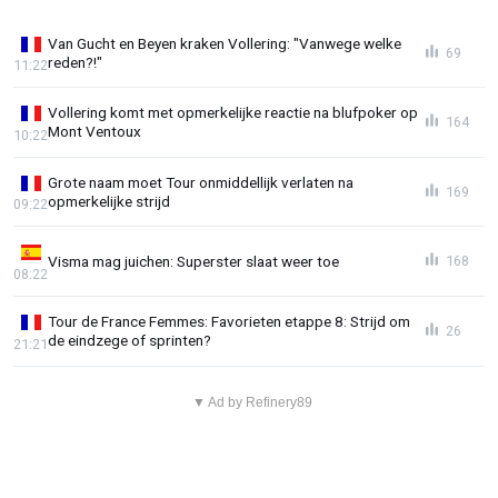
Van Gucht en Beyen kraken Vollering: "Vanwege welke
69
reden?!"
11:22
Vollering komt met opmerkelijke reactie na blufpoker op
164
Mont Ventoux
10:22
Grote naam moet Tour onmiddellijk verlaten na
169
opmerkelijke strijd
09:22
Visma mag juichen: Superster slaat weer toe
168
08:22
Tour de France Femmes: Favorieten etappe 8: Strijd om
26
de eindzege of sprinten?
21:21
▼ Ad by Refinery89