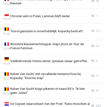
26
Reusser
17:50
Christen wint in Polen, Lemmen blijft leider
7
16:44
Tourorganisatie is onverbiddelijk: Kopecky bestraft
617
15:33
Absolute klassementstopper stapt plots uit Tour de
54
France Femmes
14:38
Veelbelovende Visma-renner opnieuw zwaar getroffen
9
10:41
Ruben Van Gucht ziet opvallende metamorfose bij
71
Kopecky: "Enorme stap"
10:01
Ruben Van Gucht krijgt pikante rol naast BV's: "Ik ben
26
geen Judas"
09:23
De Cauwer waarschuwt Van der Poel: "Kans misschien al
385