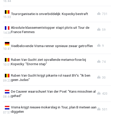
16:44
Tourorganisatie is onverbiddelijk: Kopecky bestraft
731
15:33
Absolute klassementstopper stapt plots uit Tour de
59
France Femmes
14:38
Veelbelovende Visma-renner opnieuw zwaar getroffen
9
10:41
Ruben Van Gucht ziet opvallende metamorfose bij
74
Kopecky: "Enorme stap"
10:01
Ruben Van Gucht krijgt pikante rol naast BV's: "Ik ben
30
geen Judas"
09:23
De Cauwer waarschuwt Van der Poel: "Kans misschien al
420
gehad"
08:44
Visma krijgt nieuwe mokerslag in Tour, plan B meteen aan
501
diggelen
07:57