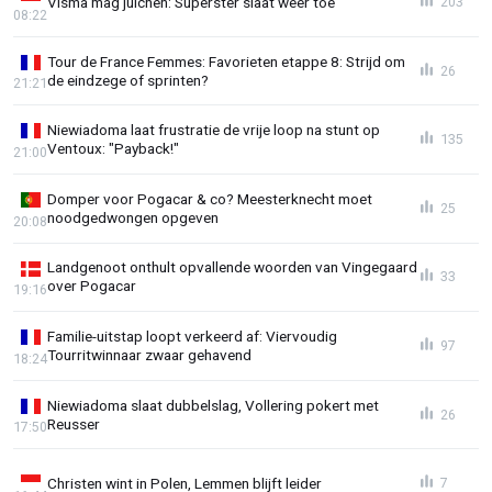
Visma mag juichen: Superster slaat weer toe
203
08:22
Tour de France Femmes: Favorieten etappe 8: Strijd om
26
de eindzege of sprinten?
21:21
Niewiadoma laat frustratie de vrije loop na stunt op
135
Ventoux: "Payback!"
21:00
Domper voor Pogacar & co? Meesterknecht moet
25
noodgedwongen opgeven
20:08
Landgenoot onthult opvallende woorden van Vingegaard
33
over Pogacar
19:16
Familie-uitstap loopt verkeerd af: Viervoudig
97
Tourritwinnaar zwaar gehavend
18:24
Niewiadoma slaat dubbelslag, Vollering pokert met
26
Reusser
17:50
Christen wint in Polen, Lemmen blijft leider
7