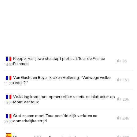
Klepper van jewelste stapt plots uit Tour de France
85
Femmes
14:32
Van Gucht en Beyen kraken Vollering: "Vanwege welke
161
reden?!"
11:22
Vollering komt met opmerkelijke reactie na blufpoker op
206
Mont Ventoux
10:22
Grote naam moet Tour onmiddellijk verlaten na
246
opmerkelijke strijd
09:22