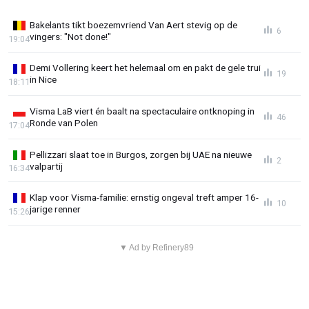
Bakelants tikt boezemvriend Van Aert stevig op de
6
vingers: "Not done!"
19:04
Demi Vollering keert het helemaal om en pakt de gele trui
19
in Nice
18:11
Visma LaB viert én baalt na spectaculaire ontknoping in
46
Ronde van Polen
17:04
Pellizzari slaat toe in Burgos, zorgen bij UAE na nieuwe
2
valpartij
16:34
Klap voor Visma-familie: ernstig ongeval treft amper 16-
10
jarige renner
15:26
▼ Ad by Refinery89