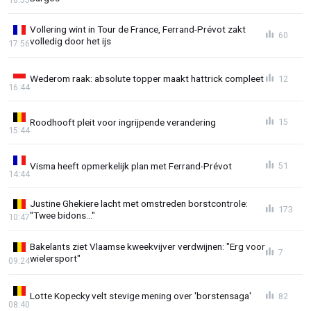
Vollering wint in Tour de France, Ferrand-Prévot zakt
60
volledig door het ijs
17:56
Wederom raak: absolute topper maakt hattrick compleet
12
16:44
Roodhooft pleit voor ingrijpende verandering
15
15:44
Visma heeft opmerkelijk plan met Ferrand-Prévot
51
14:44
Justine Ghekiere lacht met omstreden borstcontrole:
173
"Twee bidons..."
10:47
Bakelants ziet Vlaamse kweekvijver verdwijnen: "Erg voor
7
wielersport"
09:24
Lotte Kopecky velt stevige mening over 'borstensaga'
82
08:40