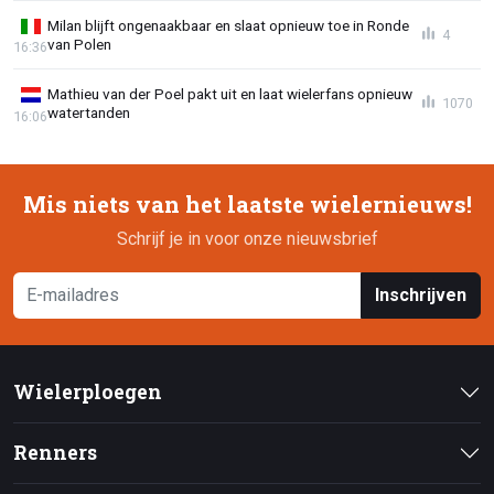
Milan blijft ongenaakbaar en slaat opnieuw toe in Ronde
4
van Polen
16:36
Mathieu van der Poel pakt uit en laat wielerfans opnieuw
1070
watertanden
16:06
Mis niets van het laatste wielernieuws!
Schrijf je in voor onze nieuwsbrief
Inschrijven
Wielerploegen
Renners