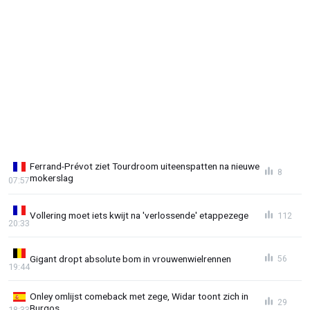
Ferrand-Prévot ziet Tourdroom uiteenspatten na nieuwe
8
mokerslag
07:57
Vollering moet iets kwijt na 'verlossende' etappezege
112
20:33
Gigant dropt absolute bom in vrouwenwielrennen
56
19:44
Onley omlijst comeback met zege, Widar toont zich in
29
Burgos
18:33