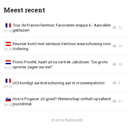
Meest recent
Tour de France Femmes: Favorieten etappe 6 - Aanvallen
12
geblazen!
11:45
Reusser komt met serieuze Ventoux-waarschuwing voor
16
Vollering
10:43
Picnic PostNL haalt uit na vertrek Jakobsen: "De grote
10
sprinter zagen we niet"
10:01
UCI kondigt aardverschuiving aan in vrouwenpeloton
9
09:23
Hoe is Pogacar zó goed? Wetenschap onthult opvallend
21
puzzelstuk
08:42
▼ Ad by Refinery89