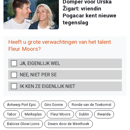
Domper voor Urška
Žigart: vriendin
Pogacar kent nieuwe
tegenslag
Heeft u grote verwachtingen van het talent
Fleur Moors?
JA, EIGENLIJK WEL
NEE, NIET PER SE
IK KEN ZE EIGENLIJK NIET
Antwerp Port Epic
Giro Donne
Ronde van de Toekomst
Tabor
Merksplas
Fleur Moors
Dublin
Rwanda
Baloise Glowi Lions
Dwars door de Westhoek