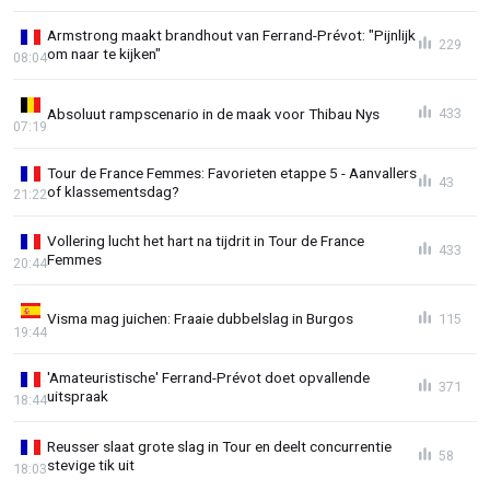
Armstrong maakt brandhout van Ferrand-Prévot: "Pijnlijk
229
om naar te kijken"
08:04
Absoluut rampscenario in de maak voor Thibau Nys
433
07:19
Tour de France Femmes: Favorieten etappe 5 - Aanvallers
43
of klassementsdag?
21:22
Vollering lucht het hart na tijdrit in Tour de France
433
Femmes
20:44
Visma mag juichen: Fraaie dubbelslag in Burgos
115
19:44
'Amateuristische' Ferrand-Prévot doet opvallende
371
uitspraak
18:44
Reusser slaat grote slag in Tour en deelt concurrentie
58
stevige tik uit
18:03