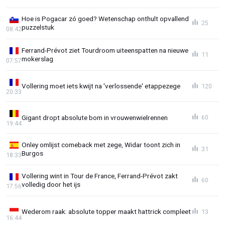
Hoe is Pogacar zó goed? Wetenschap onthult opvallend
25
puzzelstuk
08:42
Ferrand-Prévot ziet Tourdroom uiteenspatten na nieuwe
11
mokerslag
07:57
Vollering moet iets kwijt na 'verlossende' etappezege
120
20:33
Gigant dropt absolute bom in vrouwenwielrennen
60
19:44
Onley omlijst comeback met zege, Widar toont zich in
31
Burgos
18:33
Vollering wint in Tour de France, Ferrand-Prévot zakt
60
volledig door het ijs
17:56
Wederom raak: absolute topper maakt hattrick compleet
13
16:44