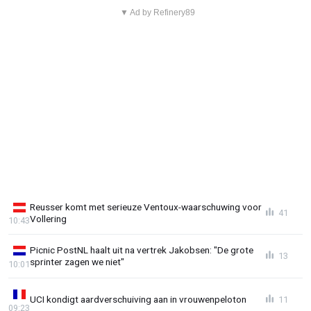
▼ Ad by Refinery89
Reusser komt met serieuze Ventoux-waarschuwing voor
41
Vollering
10:43
Picnic PostNL haalt uit na vertrek Jakobsen: "De grote
13
sprinter zagen we niet"
10:01
UCI kondigt aardverschuiving aan in vrouwenpeloton
11
09:23