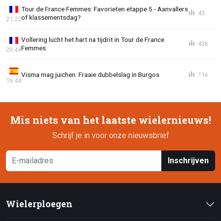
Tour de France Femmes: Favorieten etappe 5 - Aanvallers
43
of klassementsdag?
21:22
Vollering lucht het hart na tijdrit in Tour de France
436
Femmes
20:44
Visma mag juichen: Fraaie dubbelslag in Burgos
116
19:44
Mis niets van het laatste wielernieuws!
Schrijf je in voor onze nieuwsbrief
Inschrijven
Wielerploegen