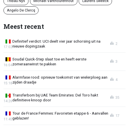
Thibau Nys
Michael Vanthourenhout
Laurens Sweeck
Angelo De Clercq
Meest recent
Definitief verdict: UCI deelt vier jaar schorsing uit na
2
nieuwe dopingzaak
17:02
Soudal Quick-Step slaat toe en heeft eerste
3
zomeraanwinst te pakken
16:04
Alarmfase rood: opnieuw toekomst van wielerploeg aan
4
zijden draadje
15:18
Transferbom bij UAE Team Emirates: Del Toro hakt
35
definitieve knoop door
14:26
Tour de France Femmes: Favorieten etappe 6 - Aanvallen
17
geblazen!
11:45