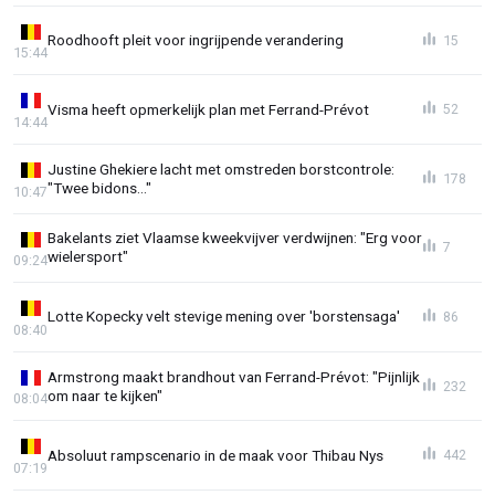
Roodhooft pleit voor ingrijpende verandering
15
15:44
Visma heeft opmerkelijk plan met Ferrand-Prévot
52
14:44
Justine Ghekiere lacht met omstreden borstcontrole:
178
"Twee bidons..."
10:47
Bakelants ziet Vlaamse kweekvijver verdwijnen: "Erg voor
7
wielersport"
09:24
Lotte Kopecky velt stevige mening over 'borstensaga'
86
08:40
Armstrong maakt brandhout van Ferrand-Prévot: "Pijnlijk
232
om naar te kijken"
08:04
Absoluut rampscenario in de maak voor Thibau Nys
442
07:19