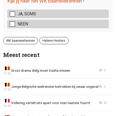
Kijk jij naar het WK baanwielrennen?
JA, SOMS
NEEN
WK baanwielrennen
Helene Hesters
Meest recent
Groot drama: Belg moet Vuelta missen
3
17:33
Jonge Belgische wielrenster betrokken bij zwaar ongeval
0
17:03
Vollering vertelt iets apart voor start laatste Tourrit
82
16:33