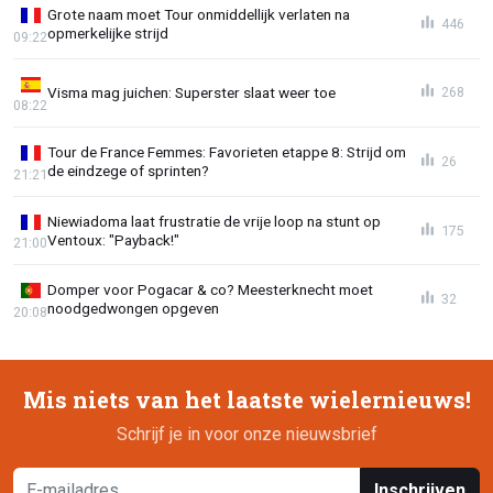
Grote naam moet Tour onmiddellijk verlaten na
446
opmerkelijke strijd
09:22
Visma mag juichen: Superster slaat weer toe
268
08:22
Tour de France Femmes: Favorieten etappe 8: Strijd om
26
de eindzege of sprinten?
21:21
Niewiadoma laat frustratie de vrije loop na stunt op
175
Ventoux: "Payback!"
21:00
Domper voor Pogacar & co? Meesterknecht moet
32
noodgedwongen opgeven
20:08
Mis niets van het laatste wielernieuws!
Schrijf je in voor onze nieuwsbrief
Inschrijven