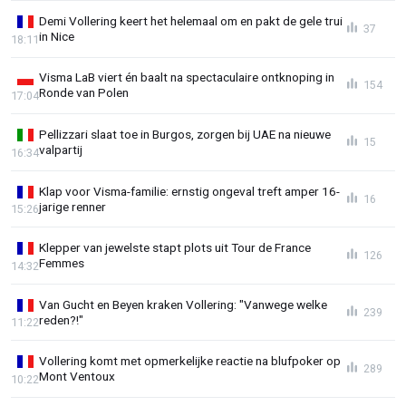
Demi Vollering keert het helemaal om en pakt de gele trui
37
in Nice
18:11
Visma LaB viert én baalt na spectaculaire ontknoping in
154
Ronde van Polen
17:04
Pellizzari slaat toe in Burgos, zorgen bij UAE na nieuwe
15
valpartij
16:34
Klap voor Visma-familie: ernstig ongeval treft amper 16-
16
jarige renner
15:26
Klepper van jewelste stapt plots uit Tour de France
126
Femmes
14:32
Van Gucht en Beyen kraken Vollering: "Vanwege welke
239
reden?!"
11:22
Vollering komt met opmerkelijke reactie na blufpoker op
289
Mont Ventoux
10:22