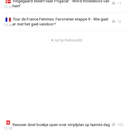
Vingegaard sneert naar Pogacar: "Word moedeloos van
11
hem"
15:33
Tour de France Femmes: Favorieten etappe 9 - Wie gaat
16
er met het geel vandoor?
14:44
▼ Ad by Refinery89
Reusser doet boekje open over strijdplan op laatste dag
103
12:30