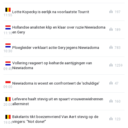
Lotte Kopecky is eerlijk na voorlaatste Tourrit
197
11:55
Hollandse analisten klip en klaar over ruzie Niewiadoma
189
en Gery
11:10
Ploegleider verklaart actie Gery jegens Niewiadoma
783
10:30
Vollering reageert op keiharde aantijgingen van
1259
Niewiadoma
09:45
Niewiadoma is woest en confronteert de 'schuldige'
47
09:00
Lefevere haalt stevig uit en spaart vrouwenwielrennen
160
allerminst
20:00
Bakelants tikt boezemvriend Van Aert stevig op de
123
vingers: "Not done!"
19:04