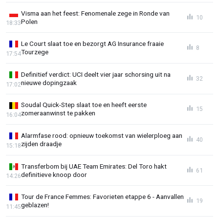
Visma aan het feest: Fenomenale zege in Ronde van
10
Polen
18:33
Le Court slaat toe en bezorgt AG Insurance fraaie
8
Tourzege
17:54
Definitief verdict: UCI deelt vier jaar schorsing uit na
32
nieuwe dopingzaak
17:02
Soudal Quick-Step slaat toe en heeft eerste
15
zomeraanwinst te pakken
16:04
Alarmfase rood: opnieuw toekomst van wielerploeg aan
40
zijden draadje
15:18
Transferbom bij UAE Team Emirates: Del Toro hakt
61
definitieve knoop door
14:26
Tour de France Femmes: Favorieten etappe 6 - Aanvallen
19
geblazen!
11:45