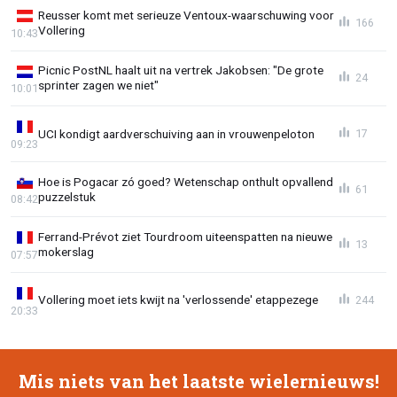
Reusser komt met serieuze Ventoux-waarschuwing voor
166
Vollering
10:43
Picnic PostNL haalt uit na vertrek Jakobsen: "De grote
24
sprinter zagen we niet"
10:01
UCI kondigt aardverschuiving aan in vrouwenpeloton
17
09:23
Hoe is Pogacar zó goed? Wetenschap onthult opvallend
61
puzzelstuk
08:42
Ferrand-Prévot ziet Tourdroom uiteenspatten na nieuwe
13
mokerslag
07:57
Vollering moet iets kwijt na 'verlossende' etappezege
244
20:33
Mis niets van het laatste wielernieuws!