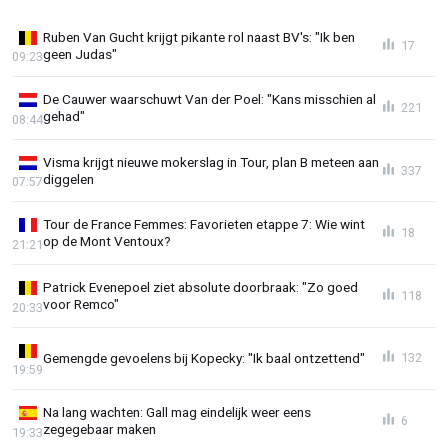
Ruben Van Gucht krijgt pikante rol naast BV's: "Ik ben
17
geen Judas"
09:23
De Cauwer waarschuwt Van der Poel: "Kans misschien al
221
gehad"
08:44
Visma krijgt nieuwe mokerslag in Tour, plan B meteen aan
337
diggelen
07:57
Tour de France Femmes: Favorieten etappe 7: Wie wint
18
op de Mont Ventoux?
21:21
Patrick Evenepoel ziet absolute doorbraak: "Zo goed
118
voor Remco"
20:33
Gemengde gevoelens bij Kopecky: "Ik baal ontzettend"
132
19:59
Na lang wachten: Gall mag eindelijk weer eens
6
zegegebaar maken
19:33