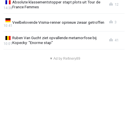
Absolute klassementstopper stapt plots uit Tour de
12
France Femmes
14:38
Veelbelovende Visma-renner opnieuw zwaar getroffen
3
10:41
Ruben Van Gucht ziet opvallende metamorfose bij
41
Kopecky: "Enorme stap"
10:01
▼ Ad by Refinery89