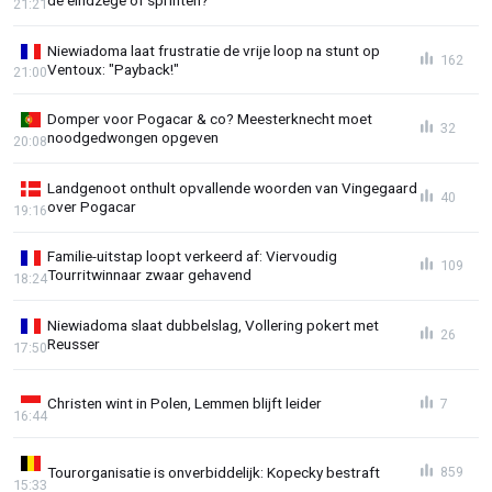
de eindzege of sprinten?
21:21
Niewiadoma laat frustratie de vrije loop na stunt op
162
Ventoux: "Payback!"
21:00
Domper voor Pogacar & co? Meesterknecht moet
32
noodgedwongen opgeven
20:08
Landgenoot onthult opvallende woorden van Vingegaard
40
over Pogacar
19:16
Familie-uitstap loopt verkeerd af: Viervoudig
109
Tourritwinnaar zwaar gehavend
18:24
Niewiadoma slaat dubbelslag, Vollering pokert met
26
Reusser
17:50
Christen wint in Polen, Lemmen blijft leider
7
16:44
Tourorganisatie is onverbiddelijk: Kopecky bestraft
859
15:33