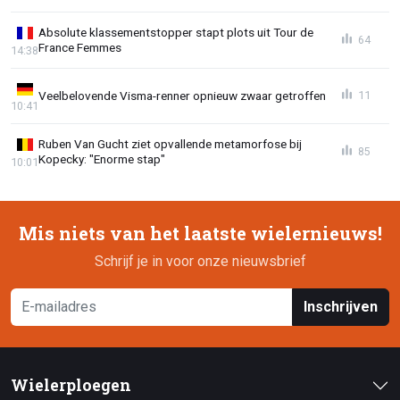
Absolute klassementstopper stapt plots uit Tour de
64
France Femmes
14:38
Veelbelovende Visma-renner opnieuw zwaar getroffen
11
10:41
Ruben Van Gucht ziet opvallende metamorfose bij
85
Kopecky: "Enorme stap"
10:01
Mis niets van het laatste wielernieuws!
Schrijf je in voor onze nieuwsbrief
Inschrijven
Wielerploegen