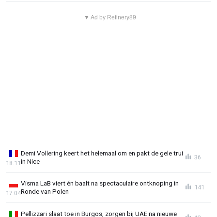
▼ Ad by Refinery89
Demi Vollering keert het helemaal om en pakt de gele trui
36
in Nice
18:11
Visma LaB viert én baalt na spectaculaire ontknoping in
141
Ronde van Polen
17:04
Pellizzari slaat toe in Burgos, zorgen bij UAE na nieuwe