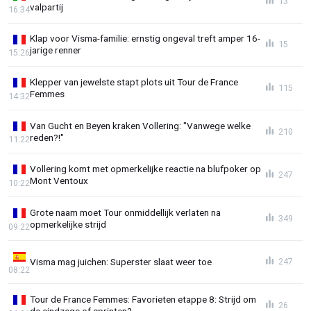
13
valpartij
16:34
Klap voor Visma-familie: ernstig ongeval treft amper 16-
15
jarige renner
15:26
Klepper van jewelste stapt plots uit Tour de France
115
Femmes
14:32
Van Gucht en Beyen kraken Vollering: "Vanwege welke
210
reden?!"
11:22
Vollering komt met opmerkelijke reactie na blufpoker op
247
Mont Ventoux
10:22
Grote naam moet Tour onmiddellijk verlaten na
349
opmerkelijke strijd
09:22
Visma mag juichen: Superster slaat weer toe
247
08:22
Tour de France Femmes: Favorieten etappe 8: Strijd om
26