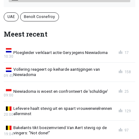
UAE
Benoît Cosnefroy
Meest recent
Ploegleider verklaart actie Gery jegens Niewiadoma
17
10:30
Vollering reageert op keiharde aantijgingen van
158
Niewiadoma
09:45
Niewiadoma is woest en confronteert de 'schuldige'
25
09:00
Lefevere haalt stevig uit en spaart vrouwenwielrennen
129
allerminst
20:00
Bakelants tikt boezemvriend Van Aert stevig op de
97
vingers: "Not done!"
19:04