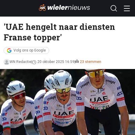
'UAE hengelt naar diensten
Franse topper'
Volg ons op Google
WN Redactie
20 oktober 2025 16:59
23 stemmen