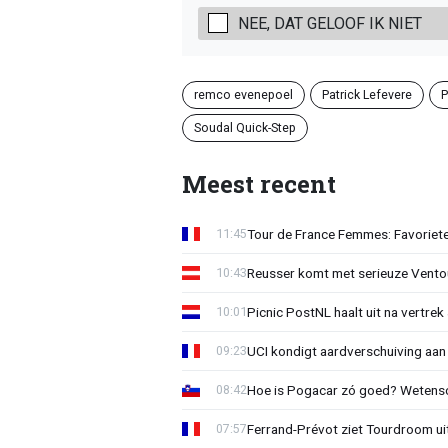
NEE, DAT GELOOF IK NIET
remco evenepoel
Patrick Lefevere
P
Soudal Quick-Step
Meest recent
Tour de France Femmes: Favoriete
11:45
Reusser komt met serieuze Vento
10:43
Picnic PostNL haalt uit na vertrek
10:01
UCI kondigt aardverschuiving aan
09:23
Hoe is Pogacar zó goed? Wetensc
08:42
Ferrand-Prévot ziet Tourdroom u
07:57