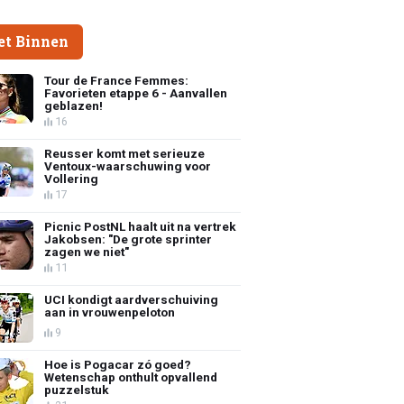
et Binnen
Tour de France Femmes:
Favorieten etappe 6 - Aanvallen
geblazen!
16
Reusser komt met serieuze
Ventoux-waarschuwing voor
Vollering
17
Picnic PostNL haalt uit na vertrek
Jakobsen: "De grote sprinter
zagen we niet"
11
UCI kondigt aardverschuiving
aan in vrouwenpeloton
9
Hoe is Pogacar zó goed?
Wetenschap onthult opvallend
puzzelstuk