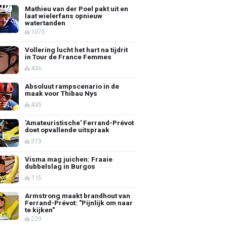
Mathieu van der Poel pakt uit en
laat wielerfans opnieuw
watertanden
1075
Vollering lucht het hart na tijdrit
in Tour de France Femmes
436
Absoluut rampscenario in de
maak voor Thibau Nys
435
'Amateuristische' Ferrand-Prévot
doet opvallende uitspraak
373
Visma mag juichen: Fraaie
dubbelslag in Burgos
115
Armstrong maakt brandhout van
Ferrand-Prévot: "Pijnlijk om naar
te kijken"
229