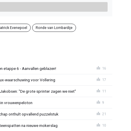
atrick Evenepoel
Ronde van Lombardije
n etappe 6 - Aanvallen geblazen!
16
ux-waarschuwing voor Vollering
17
 Jakobsen: "De grote sprinter zagen we niet"
11
 in vrouwenpeloton
9
hap onthult opvallend puzzelstuk
21
iteenspatten na nieuwe mokerslag
10