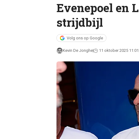
Evenepoel en L
strijdbijl
Volg ons op Google
Kevin De Jonghe
11 oktober 2025 11:01