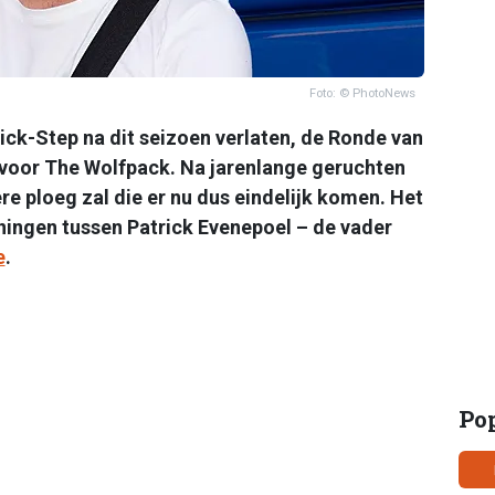
Foto: © PhotoNews
ck-Step na dit seizoen verlaten, de Ronde van
s voor The Wolfpack. Na jarenlange geruchten
e ploeg zal die er nu dus eindelijk komen. Het
nningen tussen Patrick Evenepoel – de vader
e
.
Po