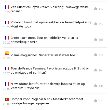
Van Gucht en Beyen kraken Vollering: "Vanwege welke
177
reden?!"
11:22
Vollering komt met opmerkelijke reactie na blufpoker op
217
Mont Ventoux
10:22
Grote naam moet Tour onmiddellijk verlaten na
285
opmerkelijke strijd
09:22
Visma mag juichen: Superster slaat weer toe
219
08:22
Tour de France Femmes: Favorieten etappe 8: Strijd om
26
de eindzege of sprinten?
21:21
Niewiadoma laat frustratie de vrije loop na stunt op
145
Ventoux: "Payback!"
21:00
Domper voor Pogacar & co? Meesterknecht moet
27
noodgedwongen opgeven
20:08