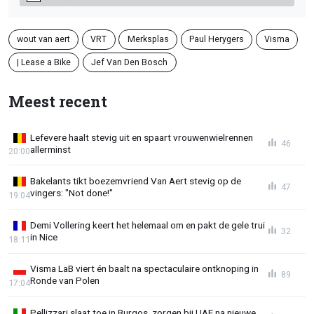
wout van aert
VRT
Merksplas
Paul Herygers
Visma
| Lease a Bike
Jef Van Den Bosch
Meest recent
Lefevere haalt stevig uit en spaart vrouwenwielrennen
46
allerminst
20:00
Bakelants tikt boezemvriend Van Aert stevig op de
47
vingers: "Not done!"
19:04
Demi Vollering keert het helemaal om en pakt de gele trui
32
in Nice
18:11
Visma LaB viert én baalt na spectaculaire ontknoping in
89
Ronde van Polen
17:04
Pellizzari slaat toe in Burgos, zorgen bij UAE na nieuwe