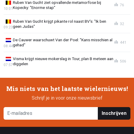
Ruben Van Gucht ziet opvallende metamorfose bij
76
Kopecky: "Enorme stap"
10:01
Ruben Van Gucht krijgt pikante rol naast BV's: "Ik ben
32
geen Judas"
09:23
De Cauwer waarschuwt Van der Poel: "Kans misschien al
441
gehad"
08:44
Visma krijgt nieuwe mokerslag in Tour, plan B meteen aan
506
diggelen
07:57
Mis niets van het laatste wielernieuws!
Schrijf je in voor onze nieuwsbrief
Inschrijven