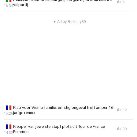
6
valpartij
16:34
▼ Ad by Refinery89
Klap voor Visma-familie: ernstig ongeval treft amper 16-
12
jarige renner
15:26
Klepper van jewelste stapt plots uit Tour de France
99
Femmes
14:32