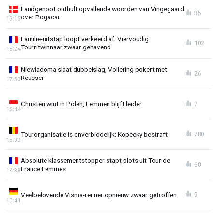
Landgenoot onthult opvallende woorden van Vingegaard
35
over Pogacar
19:16
Familie-uitstap loopt verkeerd af: Viervoudig
102
Tourritwinnaar zwaar gehavend
18:24
Niewiadoma slaat dubbelslag, Vollering pokert met
26
Reusser
17:50
Christen wint in Polen, Lemmen blijft leider
7
16:44
Tourorganisatie is onverbiddelijk: Kopecky bestraft
780
15:33
Absolute klassementstopper stapt plots uit Tour de
60
France Femmes
14:38
Veelbelovende Visma-renner opnieuw zwaar getroffen
9
10:41