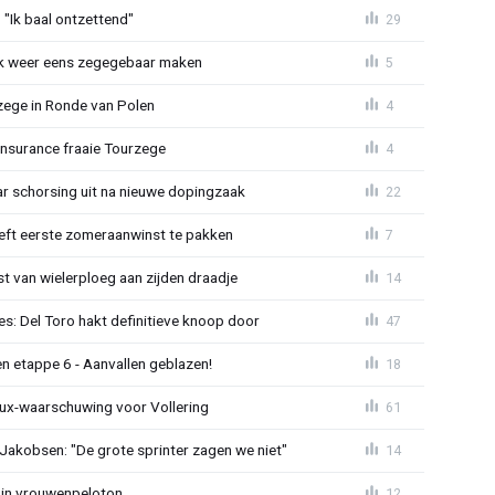
"Ik baal ontzettend"
29
ijk weer eens zegegebaar maken
5
zege in Ronde van Polen
4
Insurance fraaie Tourzege
4
jaar schorsing uit na nieuwe dopingzaak
22
eeft eerste zomeraanwinst te pakken
7
 van wielerploeg aan zijden draadje
14
s: Del Toro hakt definitieve knoop door
47
n etappe 6 - Aanvallen geblazen!
18
ux-waarschuwing voor Vollering
61
 Jakobsen: "De grote sprinter zagen we niet"
14
 in vrouwenpeloton
12