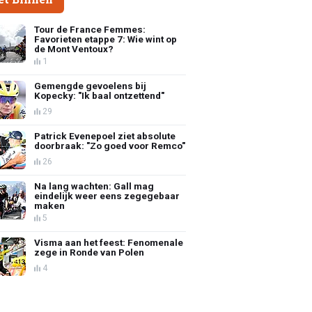
Tour de France Femmes:
Favorieten etappe 7: Wie wint op
de Mont Ventoux?
1
Gemengde gevoelens bij
Kopecky: "Ik baal ontzettend"
29
Patrick Evenepoel ziet absolute
doorbraak: "Zo goed voor Remco"
26
Na lang wachten: Gall mag
eindelijk weer eens zegegebaar
maken
5
Visma aan het feest: Fenomenale
zege in Ronde van Polen
4