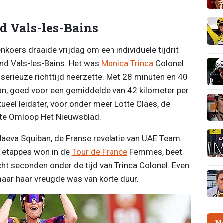
d Vals-les-Bains
nkoers draaide vrijdag om een individuele tijdrit
ond Vals-les-Bains. Het was
Monica Trinca
Colonel
 serieuze richttijd neerzette. Met 28 minuten en 40
on, goed voor een gemiddelde van 42 kilometer per
tueel leidster, voor onder meer Lotte Claes, de
ste Omloop Het Nieuwsblad.
 Maeva Squiban, de Franse revelatie van UAE Team
 etappes won in de
Tour de France
Femmes, beet
cht seconden onder de tijd van Trinca Colonel. Even
 maar haar vreugde was van korte duur.
N