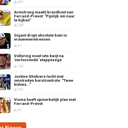
455
Armstrong maakt brandhout van
Ferrand-Prévot: "Pijnlijk om naar
te kijken"
238
Gigant dropt absolute bom in
vrouwenwielrennen
62
Vollering moet iets kwijt na
'verlossende' etappezege
138
Justine Ghekiere lacht met
omstreden borstcontrole: "Twee
bidons..."
192
Visma heeft opmerkelijk plan met
Ferrand-Prévot
55
et Binnen