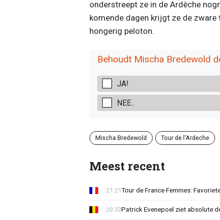
onderstreept ze in de Ardèche nogm
komende dagen krijgt ze de zware 
hongerig peloton.
Behoudt Mischa Bredewold de
JA!
NEE..
Mischa Bredewold
Tour de l'Ardeche
Meest recent
Tour de France Femmes: Favoriete
21:21
Patrick Evenepoel ziet absolute 
20:33