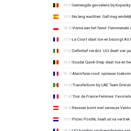
Gemengde gevoelens bij Kopecky: 
19:59
Na lang wachten: Gall mag eindel
19:33
Visma aan het feest: Fenomenale 
18:33
Le Court slaat toe en bezorgt AG 
17:54
Definitief verdict: UCI deelt vier 
17:02
Soudal Quick-Step slaat toe en h
16:04
Alarmfase rood: opnieuw toekomst
15:18
Transferbom bij UAE Team Emirate
14:26
Tour de France Femmes: Favoriete
11:45
Reusser komt met serieuze Vento
10:43
Picnic PostNL haalt uit na vertrek
10:01
UCI kondigt aardverschuiving aan
09:23