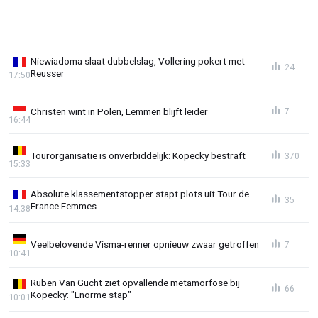
Niewiadoma slaat dubbelslag, Vollering pokert met
24
Reusser
17:50
Christen wint in Polen, Lemmen blijft leider
7
16:44
Tourorganisatie is onverbiddelijk: Kopecky bestraft
370
15:33
Absolute klassementstopper stapt plots uit Tour de
35
France Femmes
14:38
Veelbelovende Visma-renner opnieuw zwaar getroffen
7
10:41
Ruben Van Gucht ziet opvallende metamorfose bij
66
Kopecky: "Enorme stap"
10:01