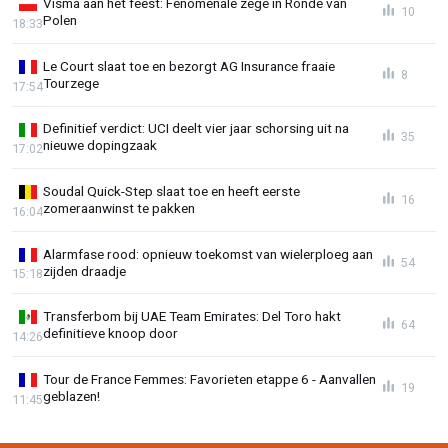
Visma aan het feest: Fenomenale zege in Ronde van
10
Polen
18:33
Le Court slaat toe en bezorgt AG Insurance fraaie
8
Tourzege
17:54
Definitief verdict: UCI deelt vier jaar schorsing uit na
35
nieuwe dopingzaak
17:02
Soudal Quick-Step slaat toe en heeft eerste
16
zomeraanwinst te pakken
16:04
Alarmfase rood: opnieuw toekomst van wielerploeg aan
54
zijden draadje
15:18
Transferbom bij UAE Team Emirates: Del Toro hakt
64
definitieve knoop door
14:26
Tour de France Femmes: Favorieten etappe 6 - Aanvallen
19
geblazen!
11:45