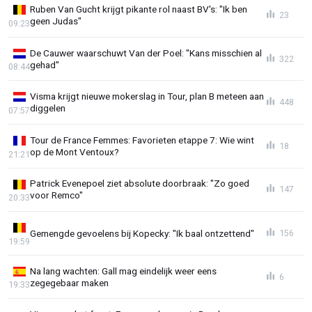
Ruben Van Gucht krijgt pikante rol naast BV's: "Ik ben
23
geen Judas"
09:23
De Cauwer waarschuwt Van der Poel: "Kans misschien al
322
gehad"
08:44
Visma krijgt nieuwe mokerslag in Tour, plan B meteen aan
448
diggelen
07:57
Tour de France Femmes: Favorieten etappe 7: Wie wint
18
op de Mont Ventoux?
21:21
Patrick Evenepoel ziet absolute doorbraak: "Zo goed
147
voor Remco"
20:33
Gemengde gevoelens bij Kopecky: "Ik baal ontzettend"
156
19:59
Na lang wachten: Gall mag eindelijk weer eens
6
zegegebaar maken
19:33