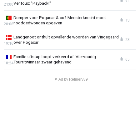
91
Ventoux: "Payback!"
21:00
Domper voor Pogacar & co? Meesterknecht moet
13
noodgedwongen opgeven
20:08
Landgenoot onthult opvallende woorden van Vingegaard
23
over Pogacar
19:16
Familie-uitstap loopt verkeerd af: Viervoudig
65
Tourritwinnaar zwaar gehavend
18:24
▼ Ad by Refinery89