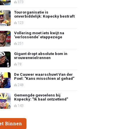
373
Tourorganisatie is
onverbiddelijk: Kopecky bestraft
123
Vollering moet iets kwijt na
'verlossende' etappezege
251
Gigant dropt absolute bom in
vrouwenwielrennen
78
De Cauwer waarschuwt Van der
Poel: "Kans misschien al gehad"
248
Gemengde gevoelens bij
Kopecky: "Ik baal ontzettend"
143
et Binnen