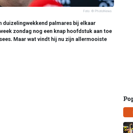
Foto: © PhotoNews
n duizelingwekkend palmares bij elkaar
e week zondag nog een knap hoofdstuk aan toe
ees. Maar wat vindt hij nu zijn allermooiste
Po