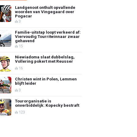
Landgenoot onthult opvallende
woorden van Vingegaard over
Pogacar
3
Familie-uitstap loopt verkeerd af:
Viervoudig Tourritwinnaar zwaar
gehavend
15
Niewiadoma slaat dubbelslag,
Vollering pokert met Reusser
16
Christen wint in Polen, Lemmen
blijft leider
3
Tourorganisatie is
onverbiddelijk: Kopecky bestraft
123