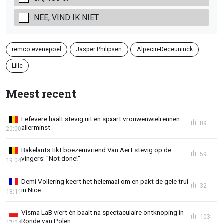
NEE, VIND IK NIET
remco evenepoel
Jasper Philipsen
Alpecin-Deceuninck
Lille
Meest recent
Lefevere haalt stevig uit en spaart vrouwenwielrennen
89
allerminst
20:00
Bakelants tikt boezemvriend Van Aert stevig op de
59
vingers: "Not done!"
19:04
Demi Vollering keert het helemaal om en pakt de gele trui
32
in Nice
18:11
Visma LaB viert én baalt na spectaculaire ontknoping in
103
Ronde van Polen
17:04