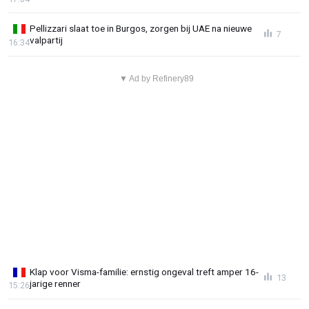
Pellizzari slaat toe in Burgos, zorgen bij UAE na nieuwe
7
valpartij
16:34
▼ Ad by Refinery89
Klap voor Visma-familie: ernstig ongeval treft amper 16-
13
jarige renner
15:26