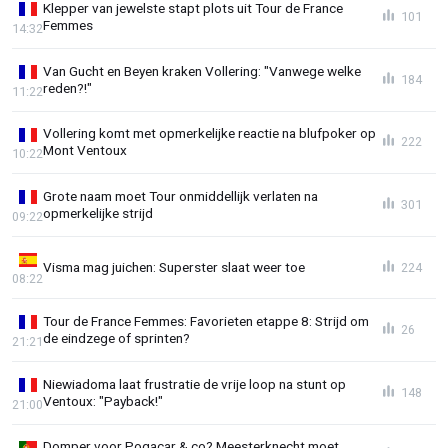
Klepper van jewelste stapt plots uit Tour de France
101
Femmes
14:32
Van Gucht en Beyen kraken Vollering: "Vanwege welke
184
reden?!"
11:22
Vollering komt met opmerkelijke reactie na blufpoker op
222
Mont Ventoux
10:22
Grote naam moet Tour onmiddellijk verlaten na
301
opmerkelijke strijd
09:22
Visma mag juichen: Superster slaat weer toe
224
08:22
Tour de France Femmes: Favorieten etappe 8: Strijd om
26
de eindzege of sprinten?
21:21
Niewiadoma laat frustratie de vrije loop na stunt op
148
Ventoux: "Payback!"
21:00
Domper voor Pogacar & co? Meesterknecht moet