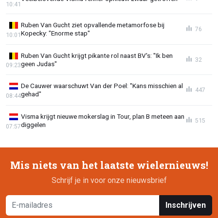
10:41
Ruben Van Gucht ziet opvallende metamorfose bij
76
Kopecky: "Enorme stap"
10:01
Ruben Van Gucht krijgt pikante rol naast BV's: "Ik ben
32
geen Judas"
09:23
De Cauwer waarschuwt Van der Poel: "Kans misschien al
447
gehad"
08:44
Visma krijgt nieuwe mokerslag in Tour, plan B meteen aan
515
diggelen
07:57
Mis niets van het laatste wielernieuws!
Schrijf je in voor onze nieuwsbrief
Inschrijven