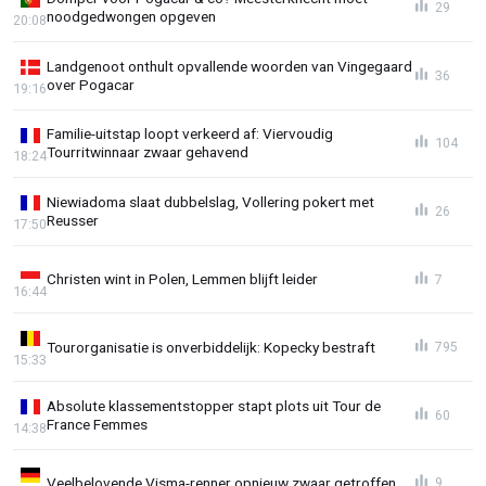
29
noodgedwongen opgeven
20:08
Landgenoot onthult opvallende woorden van Vingegaard
36
over Pogacar
19:16
Familie-uitstap loopt verkeerd af: Viervoudig
104
Tourritwinnaar zwaar gehavend
18:24
Niewiadoma slaat dubbelslag, Vollering pokert met
26
Reusser
17:50
Christen wint in Polen, Lemmen blijft leider
7
16:44
Tourorganisatie is onverbiddelijk: Kopecky bestraft
795
15:33
Absolute klassementstopper stapt plots uit Tour de
60
France Femmes
14:38
Veelbelovende Visma-renner opnieuw zwaar getroffen
9