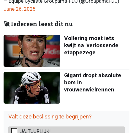
— Équipe Cycliste Groupama-FDJ (@GroupamaFDJ)
June 26, 2025
🚀 Iedereen leest dit nu
Vollering moet iets
kwijt na 'verlossende'
etappezege
Gigant dropt absolute
bom in
vrouwenwielrennen
Valt deze beslissing te begrijpen?
JA, TUURLIJK!