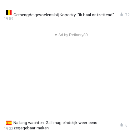
Gemengde gevoelens bij Kopecky: "Ik baal ontzettend"
72
19:59
▼ Ad by Refinery89
Na lang wachten: Gall mag eindelijk weer eens
6
zegegebaar maken
19:33