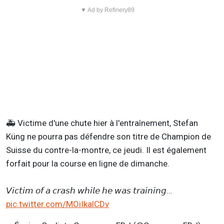
▼ Ad by Refinery89
🚑 Victime d'une chute hier à l'entraînement, Stefan
Küng ne pourra pas défendre son titre de Champion de
Suisse du contre-la-montre, ce jeudi. Il est également
forfait pour la course en ligne de dimanche.
𝘝𝘪𝘤𝘵𝘪𝘮 𝘰𝘧 𝘢 𝘤𝘳𝘢𝘴𝘩 𝘸𝘩𝘪𝘭𝘦 𝘩𝘦 𝘸𝘢𝘴 𝘵𝘳𝘢𝘪𝘯𝘪𝘯𝘨…
pic.twitter.com/MOiIkalCDv