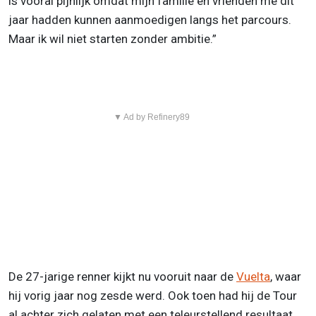
is vooral pijnlijk omdat mijn familie en vrienden me dit
jaar hadden kunnen aanmoedigen langs het parcours.
Maar ik wil niet starten zonder ambitie.”
▼ Ad by Refinery89
De 27-jarige renner kijkt nu vooruit naar de
Vuelta
, waar
hij vorig jaar nog zesde werd. Ook toen had hij de Tour
al achter zich gelaten met een teleurstellend resultaat