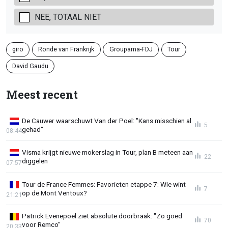
NEE, TOTAAL NIET
giro
Ronde van Frankrijk
Groupama-FDJ
Tour
David Gaudu
Meest recent
De Cauwer waarschuwt Van der Poel: "Kans misschien al
5
gehad"
08:44
Visma krijgt nieuwe mokerslag in Tour, plan B meteen aan
22
diggelen
07:57
Tour de France Femmes: Favorieten etappe 7: Wie wint
7
op de Mont Ventoux?
21:21
Patrick Evenepoel ziet absolute doorbraak: "Zo goed
70
voor Remco"
20:33