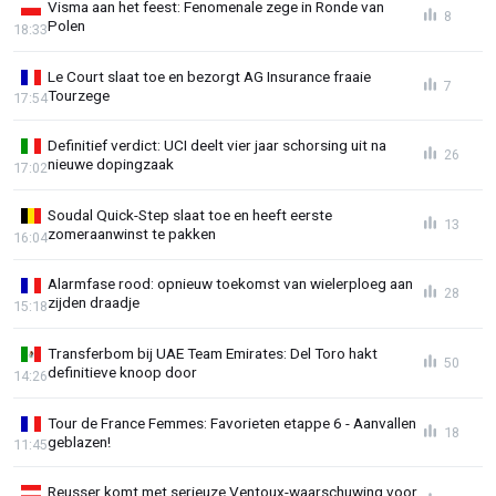
Visma aan het feest: Fenomenale zege in Ronde van
8
Polen
18:33
Le Court slaat toe en bezorgt AG Insurance fraaie
7
Tourzege
17:54
Definitief verdict: UCI deelt vier jaar schorsing uit na
26
nieuwe dopingzaak
17:02
Soudal Quick-Step slaat toe en heeft eerste
13
zomeraanwinst te pakken
16:04
Alarmfase rood: opnieuw toekomst van wielerploeg aan
28
zijden draadje
15:18
Transferbom bij UAE Team Emirates: Del Toro hakt
50
definitieve knoop door
14:26
Tour de France Femmes: Favorieten etappe 6 - Aanvallen
18
geblazen!
11:45
Reusser komt met serieuze Ventoux-waarschuwing voor