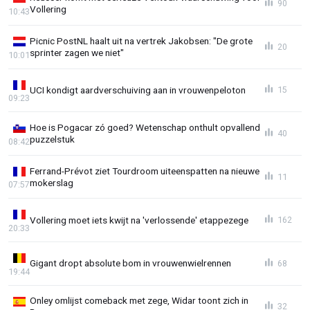
90
Vollering
10:43
Picnic PostNL haalt uit na vertrek Jakobsen: "De grote
20
sprinter zagen we niet"
10:01
UCI kondigt aardverschuiving aan in vrouwenpeloton
15
09:23
Hoe is Pogacar zó goed? Wetenschap onthult opvallend
40
puzzelstuk
08:42
Ferrand-Prévot ziet Tourdroom uiteenspatten na nieuwe
11
mokerslag
07:57
Vollering moet iets kwijt na 'verlossende' etappezege
162
20:33
Gigant dropt absolute bom in vrouwenwielrennen
68
19:44
Onley omlijst comeback met zege, Widar toont zich in
32