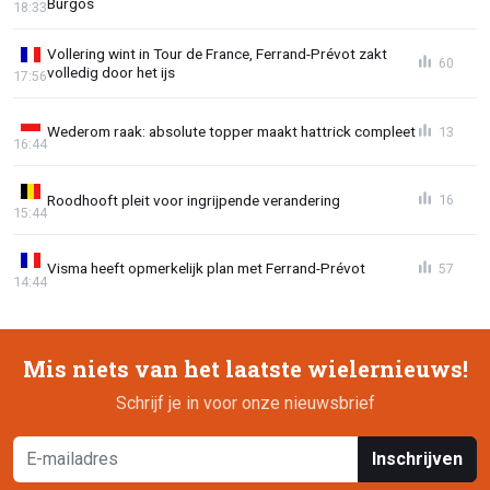
Burgos
18:33
Vollering wint in Tour de France, Ferrand-Prévot zakt
60
volledig door het ijs
17:56
Wederom raak: absolute topper maakt hattrick compleet
13
16:44
Roodhooft pleit voor ingrijpende verandering
16
15:44
Visma heeft opmerkelijk plan met Ferrand-Prévot
57
14:44
Mis niets van het laatste wielernieuws!
Schrijf je in voor onze nieuwsbrief
Inschrijven