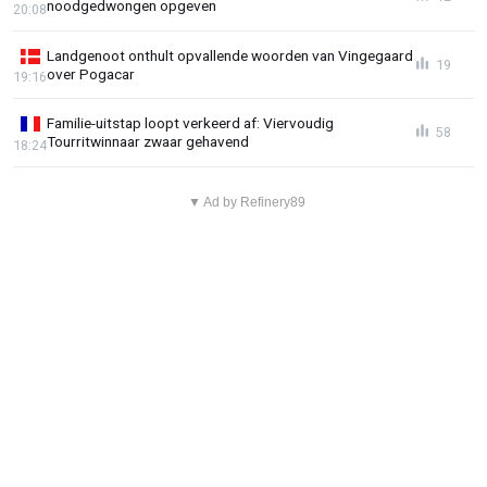
noodgedwongen opgeven
20:08
Landgenoot onthult opvallende woorden van Vingegaard
19
over Pogacar
19:16
Familie-uitstap loopt verkeerd af: Viervoudig
58
Tourritwinnaar zwaar gehavend
18:24
▼ Ad by Refinery89