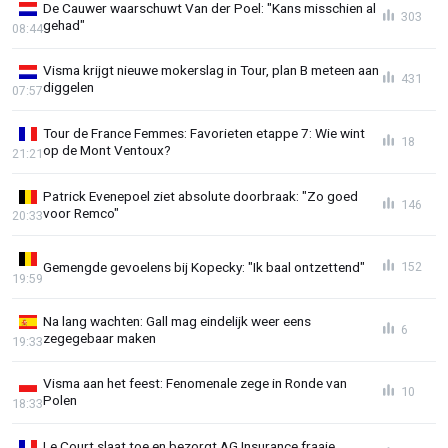
De Cauwer waarschuwt Van der Poel: "Kans misschien al
303
gehad"
08:44
Visma krijgt nieuwe mokerslag in Tour, plan B meteen aan
431
diggelen
07:57
Tour de France Femmes: Favorieten etappe 7: Wie wint
18
op de Mont Ventoux?
21:21
Patrick Evenepoel ziet absolute doorbraak: "Zo goed
146
voor Remco"
20:33
Gemengde gevoelens bij Kopecky: "Ik baal ontzettend"
152
19:59
Na lang wachten: Gall mag eindelijk weer eens
6
zegegebaar maken
19:33
Visma aan het feest: Fenomenale zege in Ronde van
10
Polen
18:33
Le Court slaat toe en bezorgt AG Insurance fraaie