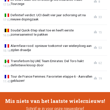
8
Tourzege
17:54
Definitief verdict: UCI deelt vier jaar schorsing uit na
33
nieuwe dopingzaak
17:02
Soudal Quick-Step slaat toe en heeft eerste
15
zomeraanwinst te pakken
16:04
Alarmfase rood: opnieuw toekomst van wielerploeg aan
53
zijden draadje
15:18
Transferbom bij UAE Team Emirates: Del Toro hakt
62
definitieve knoop door
14:26
Tour de France Femmes: Favorieten etappe 6 - Aanvallen
19
geblazen!
11:45
Mis niets van het laatste wielernieuws!
Schrijf je in voor onze nieuwsbrief