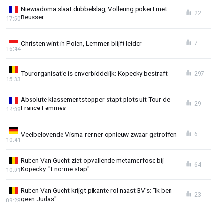
Niewiadoma slaat dubbelslag, Vollering pokert met
22
Reusser
17:50
Christen wint in Polen, Lemmen blijft leider
7
16:44
Tourorganisatie is onverbiddelijk: Kopecky bestraft
297
15:33
Absolute klassementstopper stapt plots uit Tour de
29
France Femmes
14:38
Veelbelovende Visma-renner opnieuw zwaar getroffen
6
10:41
Ruben Van Gucht ziet opvallende metamorfose bij
64
Kopecky: "Enorme stap"
10:01
Ruben Van Gucht krijgt pikante rol naast BV's: "Ik ben
23
geen Judas"
09:23