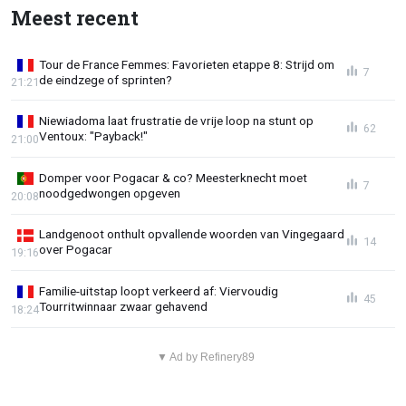
Meest recent
Tour de France Femmes: Favorieten etappe 8: Strijd om
7
de eindzege of sprinten?
21:21
Niewiadoma laat frustratie de vrije loop na stunt op
62
Ventoux: "Payback!"
21:00
Domper voor Pogacar & co? Meesterknecht moet
7
noodgedwongen opgeven
20:08
Landgenoot onthult opvallende woorden van Vingegaard
14
over Pogacar
19:16
Familie-uitstap loopt verkeerd af: Viervoudig
45
Tourritwinnaar zwaar gehavend
18:24
▼ Ad by Refinery89