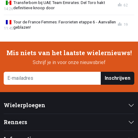
Transferbom bij UAE Team Emirates: Del Toro hakt
62
definitieve knoop door
14:26
Tour de France Femmes: Favorieten etappe 6 - Aanvallen
19
geblazen!
11:45
Mis niets van het laatste wielernieuws!
Schrijf je in voor onze nieuwsbrief
Inschrijven
Wielerploegen
Renners