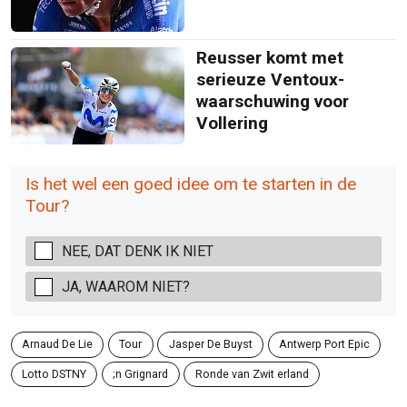
Reusser komt met
serieuze Ventoux-
waarschuwing voor
Vollering
Is het wel een goed idee om te starten in de
Tour?
NEE, DAT DENK IK NIET
JA, WAAROM NIET?
Arnaud De Lie
Tour
Jasper De Buyst
Antwerp Port Epic
Lotto DSTNY
;n Grignard
Ronde van Zwit erland