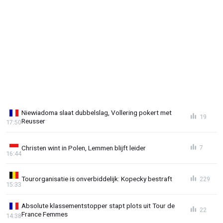
Niewiadoma slaat dubbelslag, Vollering pokert met
19
Reusser
17:50
Christen wint in Polen, Lemmen blijft leider
7
16:44
Tourorganisatie is onverbiddelijk: Kopecky bestraft
229
15:33
Absolute klassementstopper stapt plots uit Tour de
22
France Femmes
14:38