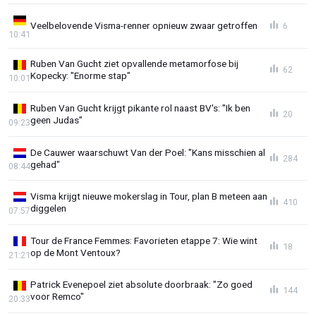
Veelbelovende Visma-renner opnieuw zwaar getroffen
6
10:41
Ruben Van Gucht ziet opvallende metamorfose bij
62
Kopecky: "Enorme stap"
10:01
Ruben Van Gucht krijgt pikante rol naast BV's: "Ik ben
20
geen Judas"
09:23
De Cauwer waarschuwt Van der Poel: "Kans misschien al
284
gehad"
08:44
Visma krijgt nieuwe mokerslag in Tour, plan B meteen aan
410
diggelen
07:57
Tour de France Femmes: Favorieten etappe 7: Wie wint
18
op de Mont Ventoux?
21:21
Patrick Evenepoel ziet absolute doorbraak: "Zo goed
144
voor Remco"
20:33