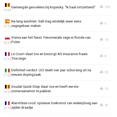
Gemengde gevoelens bij Kopecky: "Ik baal ontzettend"
150
19:59
Na lang wachten: Gall mag eindelijk weer eens
6
zegegebaar maken
19:33
Visma aan het feest: Fenomenale zege in Ronde van
10
Polen
18:33
Le Court slaat toe en bezorgt AG Insurance fraaie
8
Tourzege
17:54
Definitief verdict: UCI deelt vier jaar schorsing uit na
33
nieuwe dopingzaak
17:02
Soudal Quick-Step slaat toe en heeft eerste
15
zomeraanwinst te pakken
16:04
Alarmfase rood: opnieuw toekomst van wielerploeg aan
47
zijden draadje
15:18