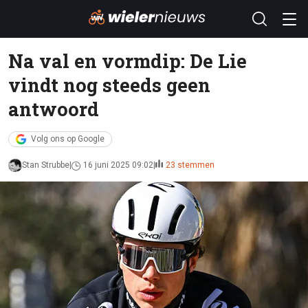
Na val en vormdip: De Lie
vindt nog steeds geen
antwoord
Volg ons op Google
Stan Strubbe
16 juni 2025 09:02
23 stemmen