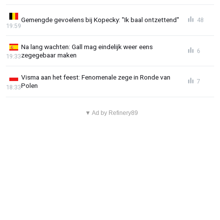
Gemengde gevoelens bij Kopecky: "Ik baal ontzettend"
48
19:59
Na lang wachten: Gall mag eindelijk weer eens
6
zegegebaar maken
19:33
Visma aan het feest: Fenomenale zege in Ronde van
7
Polen
18:33
▼ Ad by Refinery89