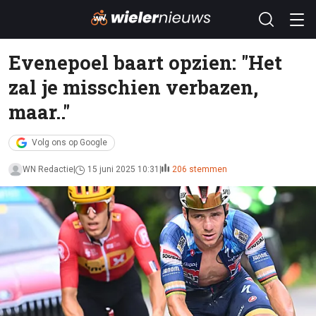
Evenepoel baart opzien: "Het
zal je misschien verbazen,
maar.."
Volg ons op Google
WN Redactie
15 juni 2025 10:31
206 stemmen