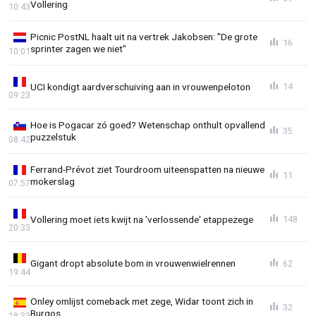
Vollering
10:43
Picnic PostNL haalt uit na vertrek Jakobsen: "De grote
16
sprinter zagen we niet"
10:01
UCI kondigt aardverschuiving aan in vrouwenpeloton
14
09:23
Hoe is Pogacar zó goed? Wetenschap onthult opvallend
35
puzzelstuk
08:42
Ferrand-Prévot ziet Tourdroom uiteenspatten na nieuwe
11
mokerslag
07:57
Vollering moet iets kwijt na 'verlossende' etappezege
148
20:33
Gigant dropt absolute bom in vrouwenwielrennen
62
19:44
Onley omlijst comeback met zege, Widar toont zich in
32
Burgos
18:33