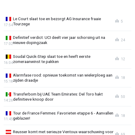
Le Court slaat toe en bezorgt AG Insurance fraaie
5
Tourzege
17:54
Definitief verdict: UCI deelt vier jaar schorsing uit na
24
nieuwe dopingzaak
17:02
Soudal Quick-Step slaat toe en heeft eerste
12
zomeraanwinst te pakken
16:04
Alarmfase rood: opnieuw toekomst van wielerploeg aan
18
zijden draadje
15:18
Transferbom bij UAE Team Emirates: Del Toro hakt
50
definitieve knoop door
14:26
Tour de France Femmes: Favorieten etappe 6 - Aanvallen
18
geblazen!
11:45
Reusser komt met serieuze Ventoux-waarschuwing voor
69