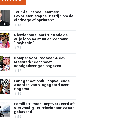
Tour de France Femmes:
Favorieten etappe 8: Strijd om de
eindzege of sprinten?
13
Niewiadoma laat frustratie de
vrije loop na stunt op Ventoux:
"Payback!"
76
Domper voor Pogacar & co?
Meesterknecht moet
noodgedwongen opgeven
12
Landgenoot onthult opvallende
woorden van Vingegaard over
Pogacar
19
Familie-uitstap loopt verkeerd af:
Viervoudig Tourritwinnaar zwaar
gehavend
59