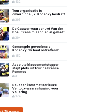
432
Tourorganisatie is
onverbiddelijk: Kopecky bestraft
305
De Cauwer waarschuwt Van der
Poel: "Kans misschien al gehad"
304
Gemengde gevoelens bij
Kopecky: "Ik baal ontzettend"
152
Absolute klassementstopper
stapt plots uit Tour de France
Femmes
31
Reusser komt met serieuze
Ventoux-waarschuwing voor
Vollering
174
et Binnen