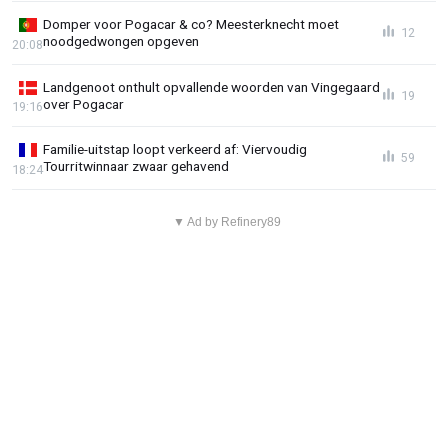
Domper voor Pogacar & co? Meesterknecht moet
12
noodgedwongen opgeven
20:08
Landgenoot onthult opvallende woorden van Vingegaard
19
over Pogacar
19:16
Familie-uitstap loopt verkeerd af: Viervoudig
59
Tourritwinnaar zwaar gehavend
18:24
▼ Ad by Refinery89