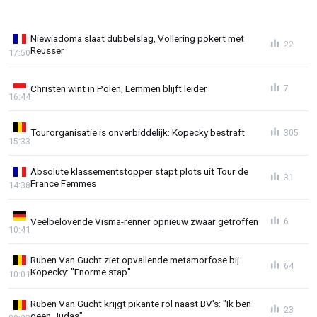
Niewiadoma slaat dubbelslag, Vollering pokert met
22
Reusser
17:50
Christen wint in Polen, Lemmen blijft leider
7
16:44
Tourorganisatie is onverbiddelijk: Kopecky bestraft
305
15:33
Absolute klassementstopper stapt plots uit Tour de
31
France Femmes
14:38
Veelbelovende Visma-renner opnieuw zwaar getroffen
6
10:41
Ruben Van Gucht ziet opvallende metamorfose bij
64
Kopecky: "Enorme stap"
10:01
Ruben Van Gucht krijgt pikante rol naast BV's: "Ik ben
23
geen Judas"