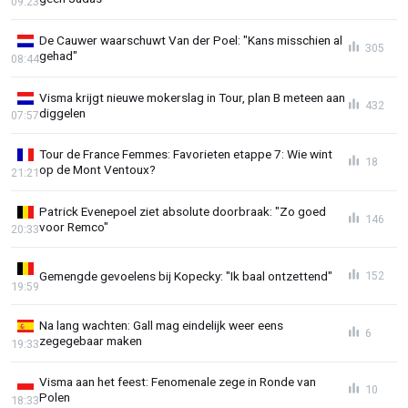
09:23
De Cauwer waarschuwt Van der Poel: "Kans misschien al
305
gehad"
08:44
Visma krijgt nieuwe mokerslag in Tour, plan B meteen aan
432
diggelen
07:57
Tour de France Femmes: Favorieten etappe 7: Wie wint
18
op de Mont Ventoux?
21:21
Patrick Evenepoel ziet absolute doorbraak: "Zo goed
146
voor Remco"
20:33
Gemengde gevoelens bij Kopecky: "Ik baal ontzettend"
152
19:59
Na lang wachten: Gall mag eindelijk weer eens
6
zegegebaar maken
19:33
Visma aan het feest: Fenomenale zege in Ronde van
10
Polen
18:33