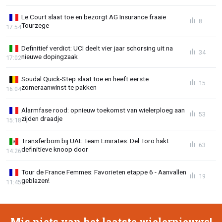
Le Court slaat toe en bezorgt AG Insurance fraaie
8
Tourzege
17:54
Definitief verdict: UCI deelt vier jaar schorsing uit na
34
nieuwe dopingzaak
17:02
Soudal Quick-Step slaat toe en heeft eerste
15
zomeraanwinst te pakken
16:04
Alarmfase rood: opnieuw toekomst van wielerploeg aan
53
zijden draadje
15:18
Transferbom bij UAE Team Emirates: Del Toro hakt
63
definitieve knoop door
14:26
Tour de France Femmes: Favorieten etappe 6 - Aanvallen
19
geblazen!
11:45
Mis niets van het laatste wielernieuws!