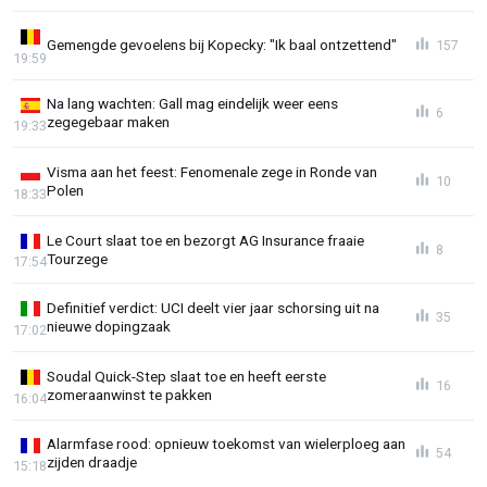
Gemengde gevoelens bij Kopecky: "Ik baal ontzettend"
157
19:59
Na lang wachten: Gall mag eindelijk weer eens
6
zegegebaar maken
19:33
Visma aan het feest: Fenomenale zege in Ronde van
10
Polen
18:33
Le Court slaat toe en bezorgt AG Insurance fraaie
8
Tourzege
17:54
Definitief verdict: UCI deelt vier jaar schorsing uit na
35
nieuwe dopingzaak
17:02
Soudal Quick-Step slaat toe en heeft eerste
16
zomeraanwinst te pakken
16:04
Alarmfase rood: opnieuw toekomst van wielerploeg aan
54
zijden draadje
15:18