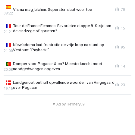
Visma mag juichen: Superster slaat weer toe
70
08:22
Tour de France Femmes: Favorieten etappe 8: Strijd om
15
de eindzege of sprinten?
21:21
Niewiadoma laat frustratie de vrije loop na stunt op
95
Ventoux: "Payback!"
21:00
Domper voor Pogacar & co? Meesterknecht moet
14
noodgedwongen opgeven
20:08
Landgenoot onthult opvallende woorden van Vingegaard
23
over Pogacar
19:16
▼ Ad by Refinery89