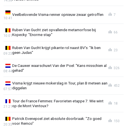
14:38
Veelbelovende Visma-renner opnieuw zwaar getroffen
7
10:41
Ruben Van Gucht ziet opvallende metamorfose bij
66
Kopecky: "Enorme stap"
10:01
Ruben Van Gucht krijgt pikante rol naast BV's: "Ik ben
23
geen Judas"
09:23
De Cauwer waarschuwt Van der Poel: "Kans misschien al
326
gehad"
08:44
Visma krijgt nieuwe mokerslag in Tour, plan B meteen aan
452
diggelen
07:57
Tour de France Femmes: Favorieten etappe 7: Wie wint
18
op de Mont Ventoux?
21:21
Patrick Evenepoel ziet absolute doorbraak: "Zo goed
150
voor Remco"
20:33