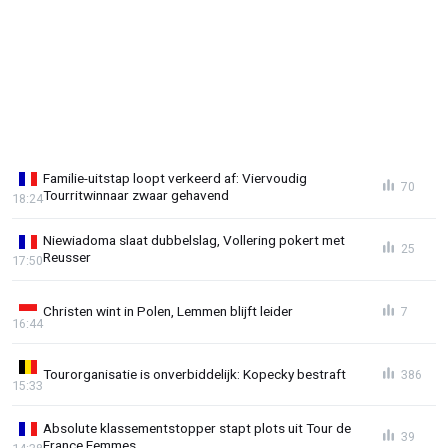
Familie-uitstap loopt verkeerd af: Viervoudig
70
Tourritwinnaar zwaar gehavend
18:24
Niewiadoma slaat dubbelslag, Vollering pokert met
25
Reusser
17:50
Christen wint in Polen, Lemmen blijft leider
7
16:44
Tourorganisatie is onverbiddelijk: Kopecky bestraft
386
15:33
Absolute klassementstopper stapt plots uit Tour de
39
France Femmes