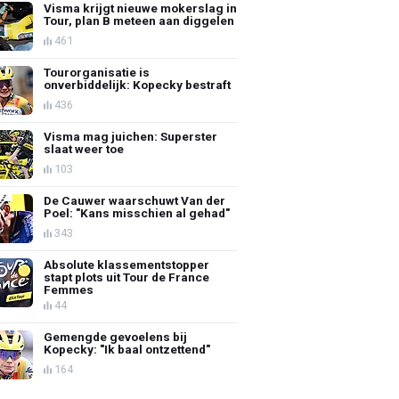
Visma krijgt nieuwe mokerslag in
Tour, plan B meteen aan diggelen
461
Tourorganisatie is
onverbiddelijk: Kopecky bestraft
436
Visma mag juichen: Superster
slaat weer toe
103
De Cauwer waarschuwt Van der
Poel: "Kans misschien al gehad"
343
Absolute klassementstopper
stapt plots uit Tour de France
Femmes
44
Gemengde gevoelens bij
Kopecky: "Ik baal ontzettend"
164