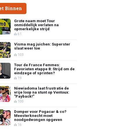
et Binnen
Grote naam moet Tour
onmiddellijk verlaten na
opmerkelijke strijd
61
Visma mag juichen: Superster
slaat weer toe
103
Tour de France Femmes:
Favorieten etappe 8: Strijd om de
eindzege of sprinten?
19
Niewiadoma laat frustratie de
vrije loop na stunt op Ventoux:
"Payback!"
100
Domper voor Pogacar & co?
Meesterknecht moet
noodgedwongen opgeven
16