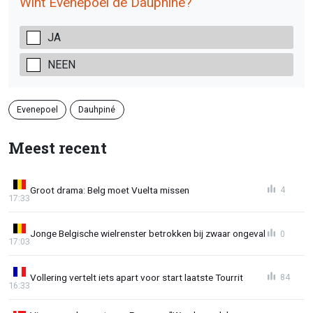
Wint Evenepoel de Dauphiné?
JA
NEEN
Evenepoel
Dauhpiné
Meest recent
Groot drama: Belg moet Vuelta missen
4
17:33
Jonge Belgische wielrenster betrokken bij zwaar ongeval
0
17:03
Vollering vertelt iets apart voor start laatste Tourrit
84
16:33