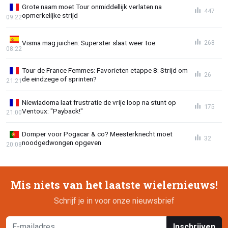
Grote naam moet Tour onmiddellijk verlaten na
447
opmerkelijke strijd
09:22
Visma mag juichen: Superster slaat weer toe
268
08:22
Tour de France Femmes: Favorieten etappe 8: Strijd om
26
de eindzege of sprinten?
21:21
Niewiadoma laat frustratie de vrije loop na stunt op
175
Ventoux: "Payback!"
21:00
Domper voor Pogacar & co? Meesterknecht moet
32
noodgedwongen opgeven
20:08
Mis niets van het laatste wielernieuws!
Schrijf je in voor onze nieuwsbrief
Inschrijven