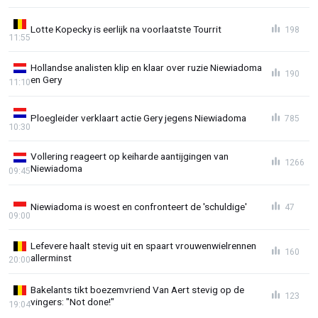
Lotte Kopecky is eerlijk na voorlaatste Tourrit
198
11:55
Hollandse analisten klip en klaar over ruzie Niewiadoma
190
en Gery
11:10
Ploegleider verklaart actie Gery jegens Niewiadoma
785
10:30
Vollering reageert op keiharde aantijgingen van
1266
Niewiadoma
09:45
Niewiadoma is woest en confronteert de 'schuldige'
47
09:00
Lefevere haalt stevig uit en spaart vrouwenwielrennen
160
allerminst
20:00
Bakelants tikt boezemvriend Van Aert stevig op de
123
vingers: "Not done!"
19:04