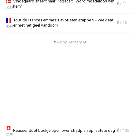
Vingegaard sneert naar Pogacar: "Word moedeloos van
11
hem"
15:33
Tour de France Femmes: Favorieten etappe 9 - Wie gaat
16
er met het geel vandoor?
14:44
▼ Ad by Refinery89
Reusser doet boekje open over strijdplan op laatste dag
105
12:30