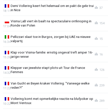
Demi Vollering keert het helemaal om en pakt de gele trui
37
in Nice
18:11
Visma LaB viert én baalt na spectaculaire ontknoping in
154
Ronde van Polen
17:04
Pellizzari slaat toe in Burgos, zorgen bij UAE na nieuwe
15
valpartij
16:34
Klap voor Visma-familie: ernstig ongeval treft amper 16-
16
jarige renner
15:26
Klepper van jewelste stapt plots uit Tour de France
126
Femmes
14:32
Van Gucht en Beyen kraken Vollering: "Vanwege welke
239
reden?!"
11:22
Vollering komt met opmerkelijke reactie na blufpoker op
289
Mont Ventoux
10:22