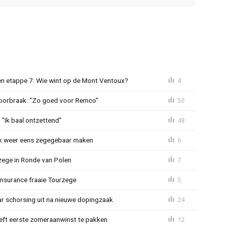
n etappe 7: Wie wint op de Mont Ventoux?
4
doorbraak: "Zo goed voor Remco"
50
"Ik baal ontzettend"
48
ijk weer eens zegegebaar maken
6
zege in Ronde van Polen
7
Insurance fraaie Tourzege
5
jaar schorsing uit na nieuwe dopingzaak
24
eeft eerste zomeraanwinst te pakken
12