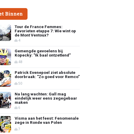
et Binnen
Tour de France Femmes:
Favorieten etappe 7: Wie wint op
de Mont Ventoux?
4
Gemengde gevoelens bij
Kopecky: "Ik baal ontzettend"
48
Patrick Evenepoel ziet absolute
doorbraak: "Zo goed voor Remco"
50
Na lang wachten: Gall mag
eindelijk weer eens zegegebaar
maken
6
Visma aan het feest: Fenomenale
zege in Ronde van Polen
7