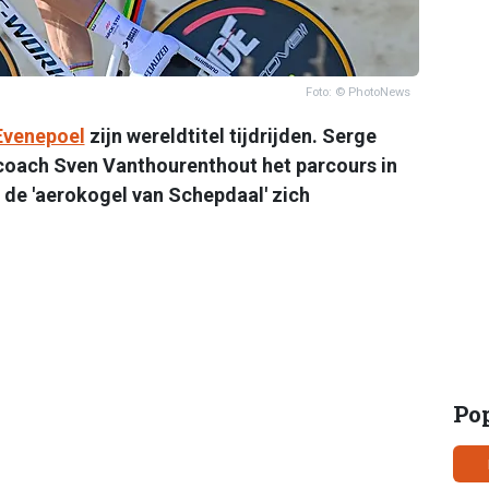
Foto: © PhotoNews
venepoel
zijn wereldtitel tijdrijden. Serge
oach Sven Vanthourenthout het parcours in
de 'aerokogel van Schepdaal' zich
Po