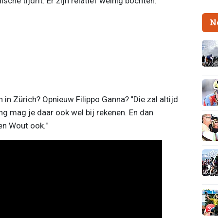
ische tijdrit. Er zijn relatief weinig bochten."
N
 in Zürich? Opnieuw Filippo Ganna? "Die zal altijd
ing mag je daar ook wel bij rekenen. En dan
en Wout ook."