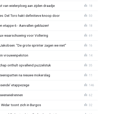
 van wielerploeg aan zijden draadje
18
s: Del Toro hakt definitieve knoop door
50
n etappe 6 - Aanvallen geblazen!
18
ux-waarschuwing voor Vollering
69
 Jakobsen: "De grote sprinter zagen we niet"
16
 in vrouwenpeloton
14
hap onthult opvallend puzzelstuk
35
iteenspatten na nieuwe mokerslag
11
lossende' etappezege
146
ouwenwielrennen
62
 Widar toont zich in Burgos
32