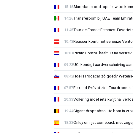
Alarmfase rood: opnieuw toekomst
15:18
Transferbom bij UAE Team Emirate
14:26
Tour de France Femmes: Favoriete
11:45
Reusser komt met serieuze Vento
10:43
Picnic PostNL haalt uit na vertrek
10:01
UCI kondigt aardverschuiving aan
09:23
Hoe is Pogacar zó goed? Wetensc
08:42
Ferrand-Prévot ziet Tourdroom u
07:57
Vollering moet iets kwijt na 'ver
20:33
Gigant dropt absolute bom in vr
19:44
Onley omlijst comeback met zege,
18:33