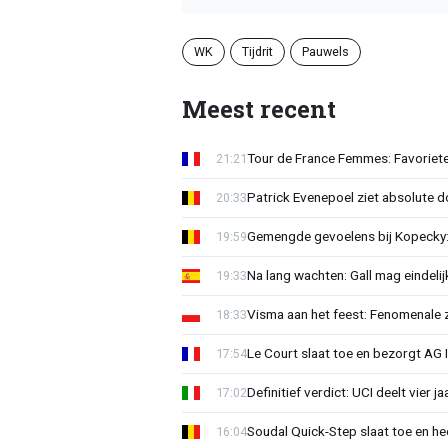
WK
Tijdrit
Pauwels
Meest recent
Tour de France Femmes: Favoriete
21:21
Patrick Evenepoel ziet absolute 
20:33
Gemengde gevoelens bij Kopecky: 
19:59
Na lang wachten: Gall mag eindel
19:33
Visma aan het feest: Fenomenale 
18:33
Le Court slaat toe en bezorgt AG 
17:54
Definitief verdict: UCI deelt vier 
17:02
Soudal Quick-Step slaat toe en h
16:04