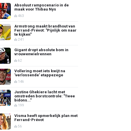
Absoluut rampscenario in de
maak voor Thibau Nys
463
Armstrong maakt brandhout van
Ferrand-Prévot: "Pijnlijk om naar
te kijken"
241
Gigant dropt absolute bom in
vrouwenwielrennen
62
Vollering moet iets kwijt na
'verlossende' etappezege
146
Justine Ghekiere lacht met
omstreden borstcontrole: "Twee
bidons..."
199
Visma heeft opmerkelijk plan met
Ferrand-Prévot
56