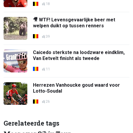
18
🎥 WTF! Levensgevaarlijke beer met
welpen duikt op tussen renners
39
Caicedo sterkste na loodzware eindklim,
Van Eetvelt finisht als tweede
11
Herrezen Vanhoucke goud waard voor
Lotto-Soudal
26
Gerelateerde tags