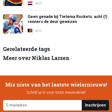
20
Geen genade bij Tietema Rockets: acht (!)
renners de deur gewezen
55
Gerelateerde tags
Meer over Niklas Larsen
Mis niets van het laatste wielernieuws!
Schrijf je in voor onze nieuwsbrief
Inschrijven