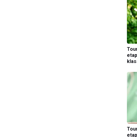
Tou
etap
kla
Tou
etap