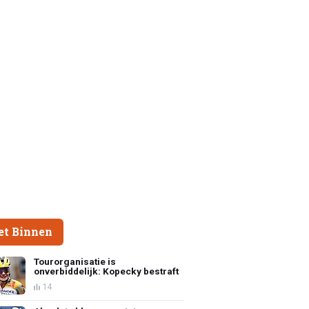
et Binnen
Tourorganisatie is
onverbiddelijk: Kopecky bestraft
14