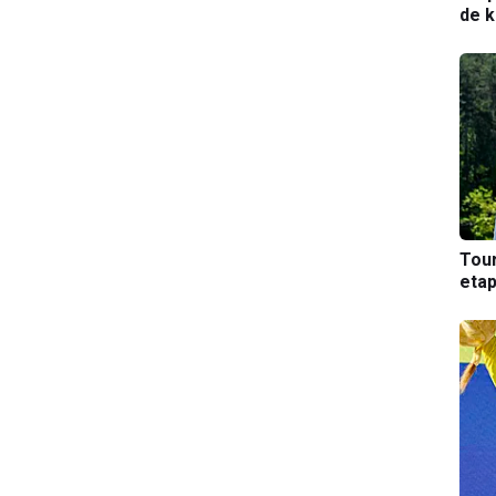
de k
Tou
etap