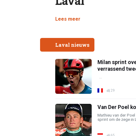
Laval
Lees meer
Laval nieuws
Milan sprint ov
verrassend twe
...
29
Van Der Poel ko
Mathieu van der Poel 
sprint om de zege in L
65