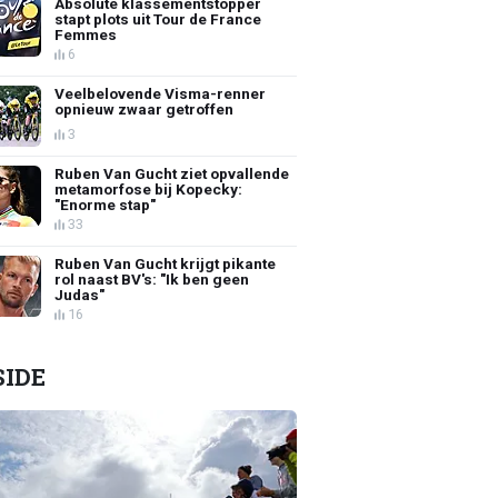
Absolute klassementstopper
stapt plots uit Tour de France
Femmes
6
Veelbelovende Visma-renner
opnieuw zwaar getroffen
3
Ruben Van Gucht ziet opvallende
metamorfose bij Kopecky:
"Enorme stap"
33
Ruben Van Gucht krijgt pikante
rol naast BV's: "Ik ben geen
Judas"
16
SIDE