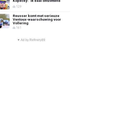
Kopecky: "Ik baal ontzettend"
129
Reusser komt met serieuze
Ventoux-waarschuwing voor
Vollering
161
▼ Ad by Refinery89