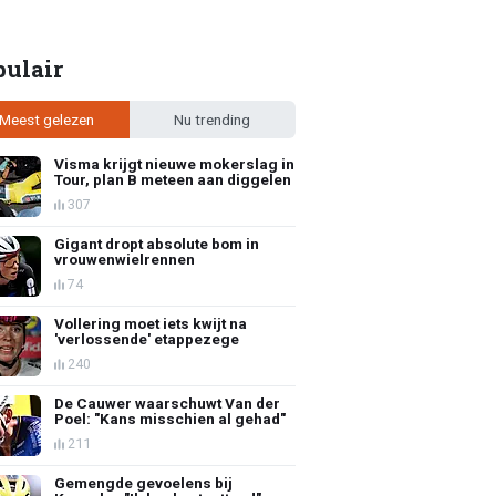
pulair
Meest gelezen
Nu trending
Visma krijgt nieuwe mokerslag in
Tour, plan B meteen aan diggelen
307
Gigant dropt absolute bom in
vrouwenwielrennen
74
Vollering moet iets kwijt na
'verlossende' etappezege
240
De Cauwer waarschuwt Van der
Poel: "Kans misschien al gehad"
211
Gemengde gevoelens bij