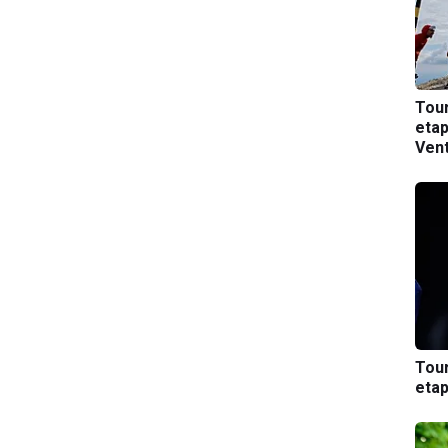
Tou
etap
Ven
Tou
etap