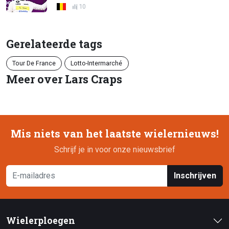
10
Gerelateerde tags
Tour De France
Lotto-Intermarché
Meer over Lars Craps
Mis niets van het laatste wielernieuws!
Schrijf je in voor onze nieuwsbrief
Inschrijven
Wielerploegen