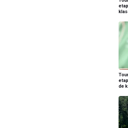
Tou
etap
kla
Tou
etap
de k