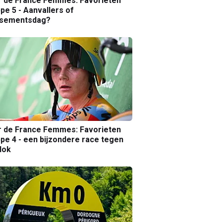
r de France Femmes: Favorieten
pe 5 - Aanvallers of
ssementsdag?
r de France Femmes: Favorieten
pe 4 - een bijzondere race tegen
lok