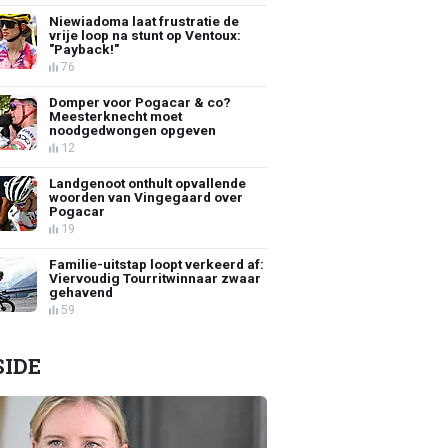
Niewiadoma laat frustratie de
vrije loop na stunt op Ventoux:
"Payback!"
76
Domper voor Pogacar & co?
Meesterknecht moet
noodgedwongen opgeven
12
Landgenoot onthult opvallende
woorden van Vingegaard over
Pogacar
19
Familie-uitstap loopt verkeerd af:
Viervoudig Tourritwinnaar zwaar
gehavend
59
SIDE