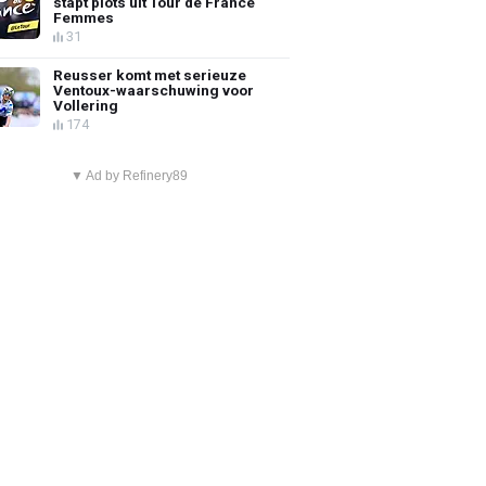
stapt plots uit Tour de France
Femmes
31
Reusser komt met serieuze
Ventoux-waarschuwing voor
Vollering
174
▼ Ad by Refinery89