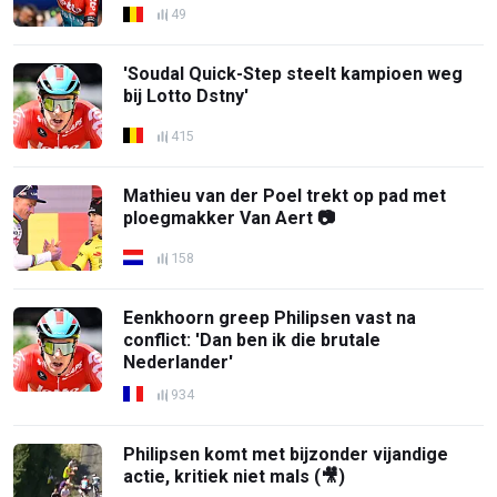
49
'Soudal Quick-Step steelt kampioen weg
bij Lotto Dstny'
415
Mathieu van der Poel trekt op pad met
ploegmakker Van Aert 📷
158
Eenkhoorn greep Philipsen vast na
conflict: 'Dan ben ik die brutale
Nederlander'
934
Philipsen komt met bijzonder vijandige
actie, kritiek niet mals (🎥)