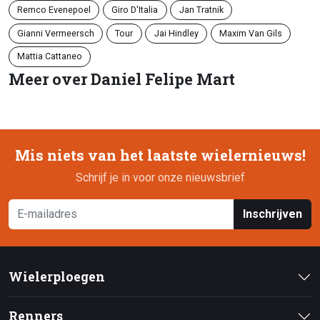
Remco Evenepoel
Giro D'Italia
Jan Tratnik
Gianni Vermeersch
Tour
Jai Hindley
Maxim Van Gils
Mattia Cattaneo
Meer over Daniel Felipe Mart
Mis niets van het laatste wielernieuws!
Schrijf je in voor onze nieuwsbrief
Inschrijven
Wielerploegen
Renners