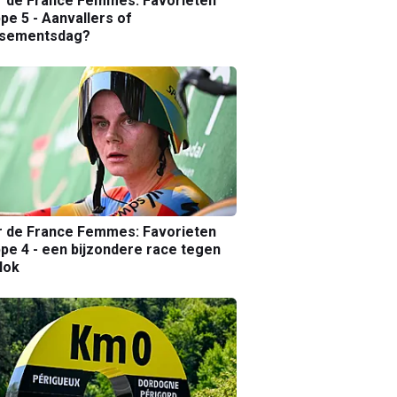
r de France Femmes: Favorieten
pe 5 - Aanvallers of
ssementsdag?
r de France Femmes: Favorieten
pe 4 - een bijzondere race tegen
lok