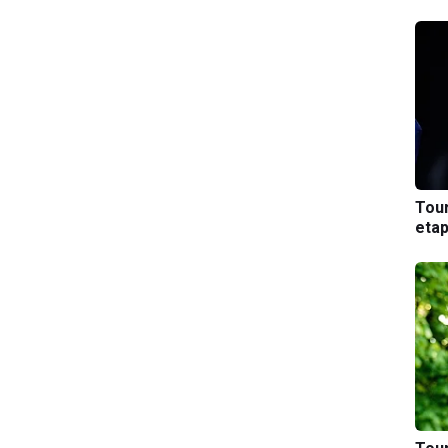
Tou
etap