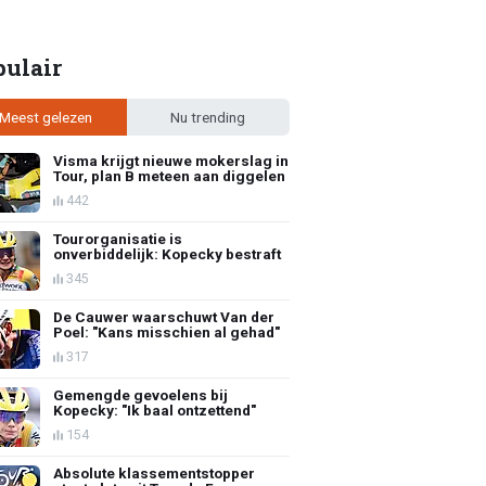
pulair
Meest gelezen
Nu trending
Visma krijgt nieuwe mokerslag in
Tour, plan B meteen aan diggelen
442
Tourorganisatie is
onverbiddelijk: Kopecky bestraft
345
De Cauwer waarschuwt Van der
Poel: "Kans misschien al gehad"
317
Gemengde gevoelens bij
Kopecky: "Ik baal ontzettend"
154
Absolute klassementstopper