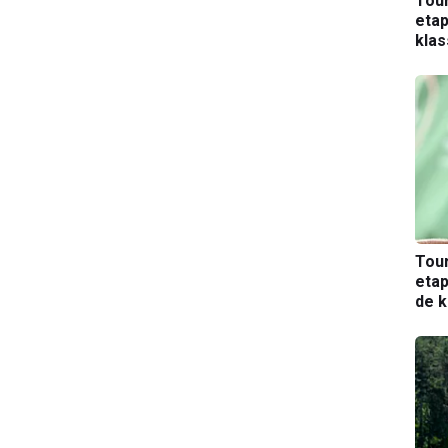
Tou
etap
kla
Tou
etap
de k