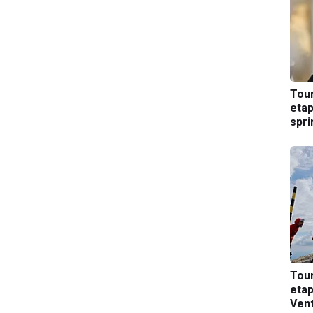
Tou
etap
spri
Tou
etap
Ven