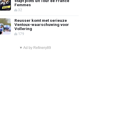
stapt plots uit Tour de France
Femmes
32
Reusser komt met serieuze
Ventoux-waarschuwing voor
Vollering
179
▼ Ad by Refinery89