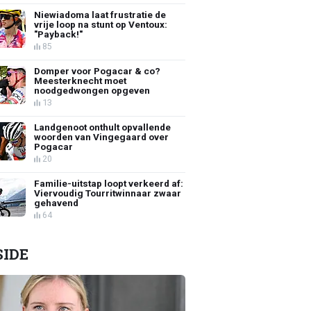
Niewiadoma laat frustratie de
vrije loop na stunt op Ventoux:
"Payback!"
85
Domper voor Pogacar & co?
Meesterknecht moet
noodgedwongen opgeven
13
Landgenoot onthult opvallende
woorden van Vingegaard over
Pogacar
20
Familie-uitstap loopt verkeerd af:
Viervoudig Tourritwinnaar zwaar
gehavend
64
SIDE