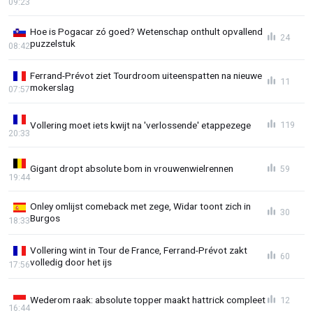
09:23
Hoe is Pogacar zó goed? Wetenschap onthult opvallend
24
puzzelstuk
08:42
Ferrand-Prévot ziet Tourdroom uiteenspatten na nieuwe
11
mokerslag
07:57
Vollering moet iets kwijt na 'verlossende' etappezege
119
20:33
Gigant dropt absolute bom in vrouwenwielrennen
59
19:44
Onley omlijst comeback met zege, Widar toont zich in
30
Burgos
18:33
Vollering wint in Tour de France, Ferrand-Prévot zakt
60
volledig door het ijs
17:56
Wederom raak: absolute topper maakt hattrick compleet
12
16:44