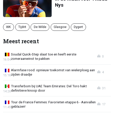
Nys
WK
Tijdrit
De Wilde
Glasgow
Dygert
Meest recent
Soudal Quick-Step slaat toe en heeft eerste
0
zomeraanwinst te pakken
16:04
Alarmfase rood: opnieuw toekomst van wielerploeg aan
4
zijden draadje
15:18
Transferbom bij UAE Team Emirates: Del Toro hakt
31
definitieve knoop door
14:26
Tour de France Femmes: Favorieten etappe 6 - Aanvallen
17
geblazen!
11:45