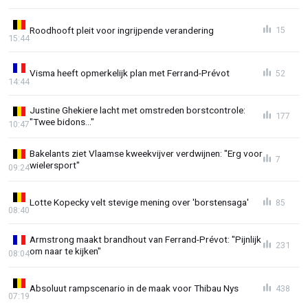
Roodhooft pleit voor ingrijpende verandering
15
15:44
Visma heeft opmerkelijk plan met Ferrand-Prévot
52
14:44
Justine Ghekiere lacht met omstreden borstcontrole:
177
"Twee bidons..."
10:47
Bakelants ziet Vlaamse kweekvijver verdwijnen: "Erg voor
7
wielersport"
09:24
Lotte Kopecky velt stevige mening over 'borstensaga'
85
08:40
Armstrong maakt brandhout van Ferrand-Prévot: "Pijnlijk
231
om naar te kijken"
08:04
Absoluut rampscenario in de maak voor Thibau Nys
438
07:19