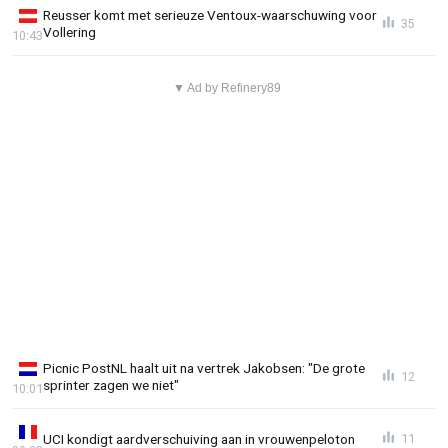
Reusser komt met serieuze Ventoux-waarschuwing voor
35
Vollering
10:43
▼ Ad by Refinery89
Picnic PostNL haalt uit na vertrek Jakobsen: "De grote
12
sprinter zagen we niet"
10:01
UCI kondigt aardverschuiving aan in vrouwenpeloton
11