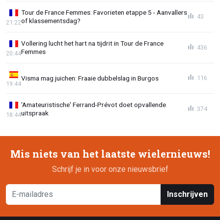
Tour de France Femmes: Favorieten etappe 5 - Aanvallers
43
of klassementsdag?
21:22
Vollering lucht het hart na tijdrit in Tour de France
436
Femmes
20:44
Visma mag juichen: Fraaie dubbelslag in Burgos
116
19:44
'Amateuristische' Ferrand-Prévot doet opvallende
374
uitspraak
18:44
Mis niets van het laatste wielernieuws!
Schrijf je in voor onze nieuwsbrief
Inschrijven