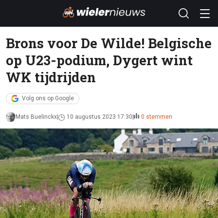
Brons voor De Wilde! Belgische
op U23-podium, Dygert wint
WK tijdrijden
Volg ons op Google
Mats Buelinckx
10 augustus 2023 17:30
0 stemmen