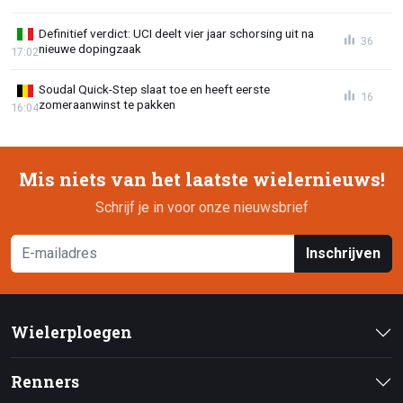
Definitief verdict: UCI deelt vier jaar schorsing uit na
36
nieuwe dopingzaak
17:02
Soudal Quick-Step slaat toe en heeft eerste
16
zomeraanwinst te pakken
16:04
Mis niets van het laatste wielernieuws!
Schrijf je in voor onze nieuwsbrief
Inschrijven
Wielerploegen
Renners