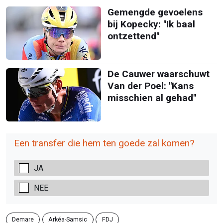
Gemengde gevoelens
bij Kopecky: "Ik baal
ontzettend"
De Cauwer waarschuwt
Van der Poel: "Kans
misschien al gehad"
Een transfer die hem ten goede zal komen?
JA
NEE
Demare
Arkéa-Samsic
FDJ