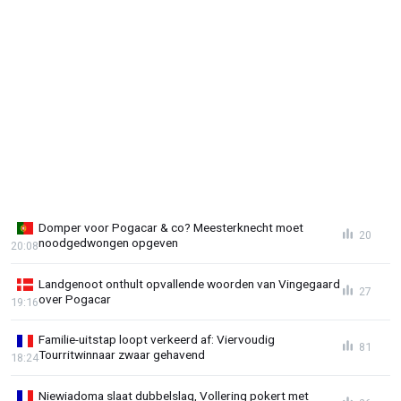
Domper voor Pogacar & co? Meesterknecht moet
20
noodgedwongen opgeven
20:08
Landgenoot onthult opvallende woorden van Vingegaard
27
over Pogacar
19:16
Familie-uitstap loopt verkeerd af: Viervoudig
81
Tourritwinnaar zwaar gehavend
18:24
Niewiadoma slaat dubbelslag, Vollering pokert met