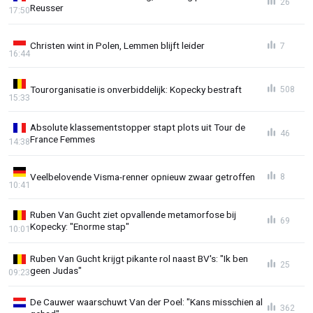
26
Reusser
17:50
Christen wint in Polen, Lemmen blijft leider
7
16:44
Tourorganisatie is onverbiddelijk: Kopecky bestraft
508
15:33
Absolute klassementstopper stapt plots uit Tour de
46
France Femmes
14:38
Veelbelovende Visma-renner opnieuw zwaar getroffen
8
10:41
Ruben Van Gucht ziet opvallende metamorfose bij
69
Kopecky: "Enorme stap"
10:01
Ruben Van Gucht krijgt pikante rol naast BV's: "Ik ben
25
geen Judas"
09:23
De Cauwer waarschuwt Van der Poel: "Kans misschien al
362