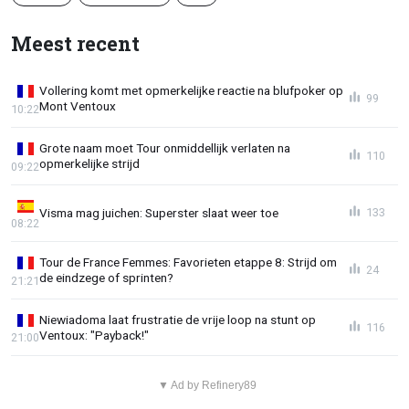
Meest recent
Vollering komt met opmerkelijke reactie na blufpoker op
99
Mont Ventoux
10:22
Grote naam moet Tour onmiddellijk verlaten na
110
opmerkelijke strijd
09:22
Visma mag juichen: Superster slaat weer toe
133
08:22
Tour de France Femmes: Favorieten etappe 8: Strijd om
24
de eindzege of sprinten?
21:21
Niewiadoma laat frustratie de vrije loop na stunt op
116
Ventoux: "Payback!"
21:00
▼ Ad by Refinery89