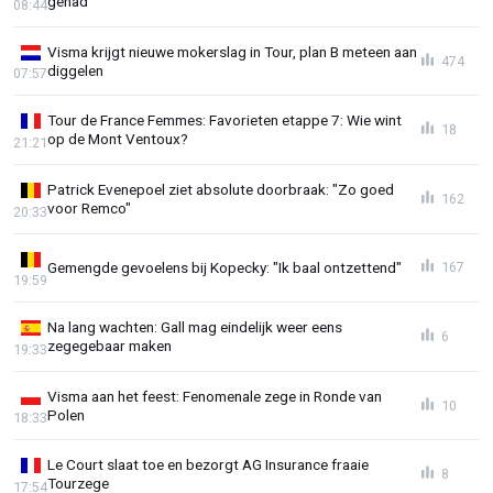
gehad"
08:44
Visma krijgt nieuwe mokerslag in Tour, plan B meteen aan
474
diggelen
07:57
Tour de France Femmes: Favorieten etappe 7: Wie wint
18
op de Mont Ventoux?
21:21
Patrick Evenepoel ziet absolute doorbraak: "Zo goed
162
voor Remco"
20:33
Gemengde gevoelens bij Kopecky: "Ik baal ontzettend"
167
19:59
Na lang wachten: Gall mag eindelijk weer eens
6
zegegebaar maken
19:33
Visma aan het feest: Fenomenale zege in Ronde van
10
Polen
18:33
Le Court slaat toe en bezorgt AG Insurance fraaie
8
Tourzege
17:54