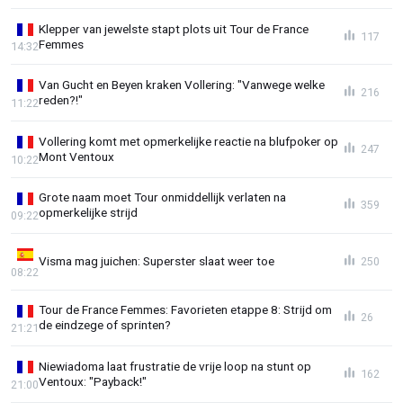
Klepper van jewelste stapt plots uit Tour de France
117
Femmes
14:32
Van Gucht en Beyen kraken Vollering: "Vanwege welke
216
reden?!"
11:22
Vollering komt met opmerkelijke reactie na blufpoker op
247
Mont Ventoux
10:22
Grote naam moet Tour onmiddellijk verlaten na
359
opmerkelijke strijd
09:22
Visma mag juichen: Superster slaat weer toe
250
08:22
Tour de France Femmes: Favorieten etappe 8: Strijd om
26
de eindzege of sprinten?
21:21
Niewiadoma laat frustratie de vrije loop na stunt op
162
Ventoux: "Payback!"
21:00