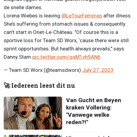
de snelle dames.
Lorena Wiebes is leaving
@LeTourFemmes
after illness.
She’s suffering from stomach issues & consequently
can’t start in Onet-Le-Château. "Of course this is a
sportive loss for Team SD Worx, ‘cause there were still
sprint opportunities. But health always prevails," says
Danny Stam
pic.twitter.com/gqM1vh9AN6
— Team SD Worx (@teamsdworx)
July 27, 2023
🚀 Iedereen leest dit nu
Van Gucht en Beyen
kraken Vollering:
"Vanwege welke
reden?!"