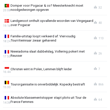
Domper voor Pogacar & co? Meesterknecht moet
32
noodgedwongen opgeven
20:08
Landgenoot onthult opvallende woorden van Vingegaard
40
over Pogacar
19:16
Familie-uitstap loopt verkeerd af: Viervoudig
113
Tourritwinnaar zwaar gehavend
18:24
Niewiadoma slaat dubbelslag, Vollering pokert met
26
Reusser
17:50
Christen wint in Polen, Lemmen blijft leider
7
16:44
Tourorganisatie is onverbiddelijk: Kopecky bestraft
866
15:33
Absolute klassementstopper stapt plots uit Tour de
64
France Femmes
14:38