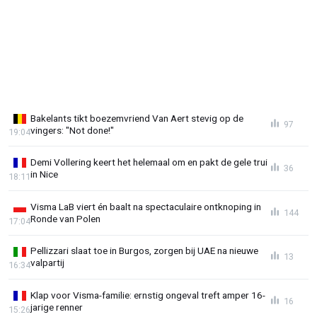
Bakelants tikt boezemvriend Van Aert stevig op de
97
vingers: "Not done!"
19:04
Demi Vollering keert het helemaal om en pakt de gele trui
36
in Nice
18:11
Visma LaB viert én baalt na spectaculaire ontknoping in
144
Ronde van Polen
17:04
Pellizzari slaat toe in Burgos, zorgen bij UAE na nieuwe
13
valpartij
16:34
Klap voor Visma-familie: ernstig ongeval treft amper 16-
16
jarige renner
15:26