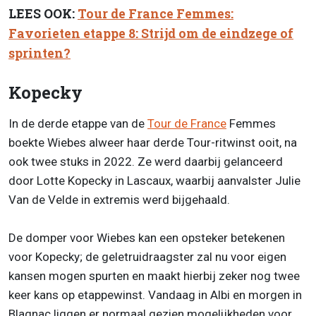
LEES OOK:
Tour de France Femmes:
Favorieten etappe 8: Strijd om de eindzege of
sprinten?
Kopecky
In de derde etappe van de
Tour de France
Femmes
boekte Wiebes alweer haar derde Tour-ritwinst ooit, na
ook twee stuks in 2022. Ze werd daarbij gelanceerd
door Lotte Kopecky in Lascaux, waarbij aanvalster Julie
Van de Velde in extremis werd bijgehaald.
De domper voor Wiebes kan een opsteker betekenen
voor Kopecky; de geletruidraagster zal nu voor eigen
kansen mogen spurten en maakt hierbij zeker nog twee
keer kans op etappewinst. Vandaag in Albi en morgen in
Blagnac liggen er normaal gezien mogelijkheden voor