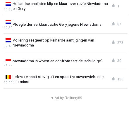
Hollandse analisten klip en klaar over ruzie Niewiadoma
1
en Gery
11:10
Ploegleider verklaart actie Gery jegens Niewiadoma
87
10:30
Vollering reageert op keiharde aantijgingen van
273
Niewiadoma
09:45
Niewiadoma is woest en confronteert de 'schuldige'
30
09:00
Lefevere haalt stevig uit en spaart vrouwenwielrennen
135
allerminst
20:00
▼ Ad by Refinery89