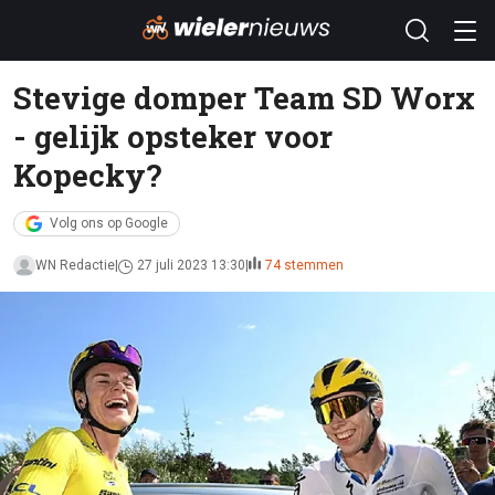
Stevige domper Team SD Worx
- gelijk opsteker voor
Kopecky?
Volg ons op Google
WN Redactie
27 juli 2023 13:30
74 stemmen