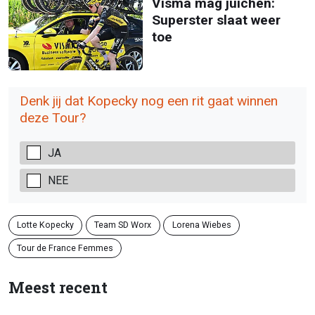
Visma mag juichen:
Superster slaat weer
toe
Denk jij dat Kopecky nog een rit gaat winnen
deze Tour?
JA
NEE
Lotte Kopecky
Team SD Worx
Lorena Wiebes
Tour de France Femmes
Meest recent