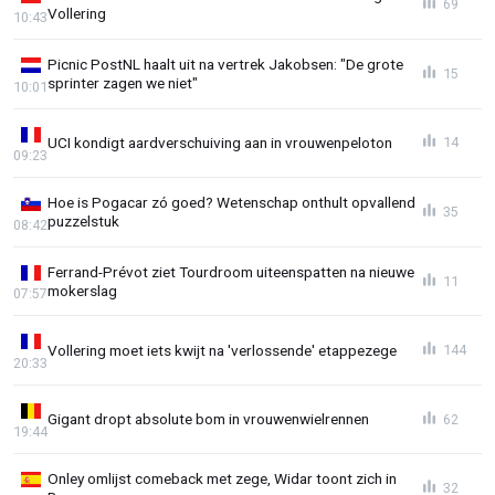
69
Vollering
10:43
Picnic PostNL haalt uit na vertrek Jakobsen: "De grote
15
sprinter zagen we niet"
10:01
UCI kondigt aardverschuiving aan in vrouwenpeloton
14
09:23
Hoe is Pogacar zó goed? Wetenschap onthult opvallend
35
puzzelstuk
08:42
Ferrand-Prévot ziet Tourdroom uiteenspatten na nieuwe
11
mokerslag
07:57
Vollering moet iets kwijt na 'verlossende' etappezege
144
20:33
Gigant dropt absolute bom in vrouwenwielrennen
62
19:44
Onley omlijst comeback met zege, Widar toont zich in
32