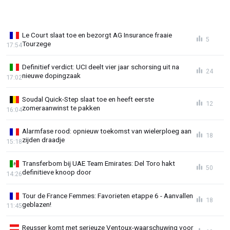
Le Court slaat toe en bezorgt AG Insurance fraaie
5
Tourzege
17:54
Definitief verdict: UCI deelt vier jaar schorsing uit na
24
nieuwe dopingzaak
17:02
Soudal Quick-Step slaat toe en heeft eerste
12
zomeraanwinst te pakken
16:04
Alarmfase rood: opnieuw toekomst van wielerploeg aan
18
zijden draadje
15:18
Transferbom bij UAE Team Emirates: Del Toro hakt
50
definitieve knoop door
14:26
Tour de France Femmes: Favorieten etappe 6 - Aanvallen
18
geblazen!
11:45
Reusser komt met serieuze Ventoux-waarschuwing voor