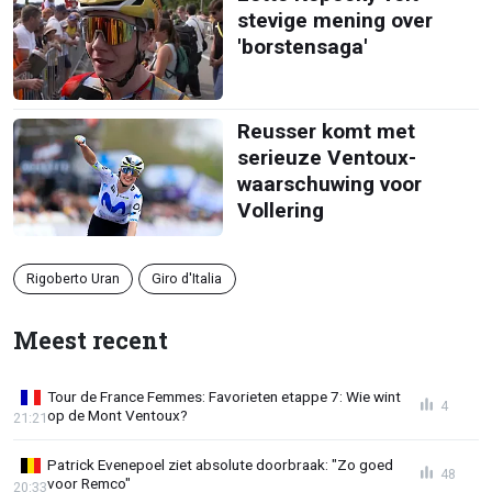
stevige mening over
'borstensaga'
Reusser komt met
serieuze Ventoux-
waarschuwing voor
Vollering
Rigoberto Uran
Giro d'Italia
Meest recent
Tour de France Femmes: Favorieten etappe 7: Wie wint
4
op de Mont Ventoux?
21:21
Patrick Evenepoel ziet absolute doorbraak: "Zo goed
48
voor Remco"
20:33