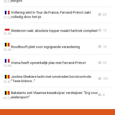
Burgos
18:33
Vollering wint in Tour de France, Ferrand-Prévot zakt
60
volledig door het ijs
17:56
Wederom raak: absolute topper maakt hattrick compleet
13
16:44
Roodhooft pleit voor ingrijpende verandering
16
15:44
Visma heeft opmerkelijk plan met Ferrand-Prévot
55
14:44
Justine Ghekiere lacht met omstreden borstcontrole:
197
"Twee bidons..."
10:47
Bakelants ziet Vlaamse kweekvijver verdwijnen: "Erg voor
8
wielersport"
09:24