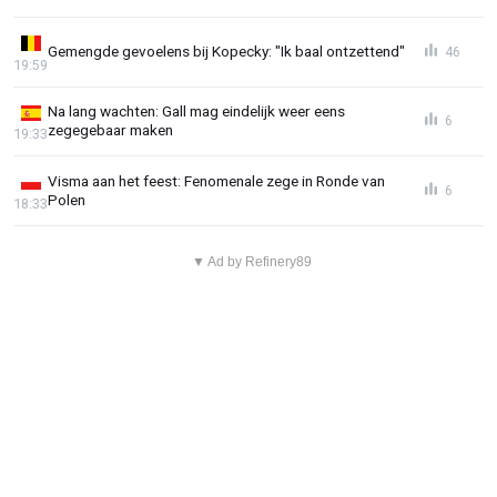
Gemengde gevoelens bij Kopecky: "Ik baal ontzettend"
46
19:59
Na lang wachten: Gall mag eindelijk weer eens
6
zegegebaar maken
19:33
Visma aan het feest: Fenomenale zege in Ronde van
6
Polen
18:33
▼ Ad by Refinery89