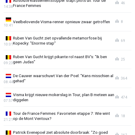
Absolute klassementstopper stapt plots uit Tour de
46
France Femmes
14:38
Veelbelovende Visma-renner opnieuw zwaar getroffen
8
10:41
Ruben Van Gucht ziet opvallende metamorfose bij
69
Kopecky: "Enorme stap"
10:01
Ruben Van Gucht krijgt pikante rol naast BV's: "Ik ben
25
geen Judas"
09:23
De Cauwer waarschuwt Van der Poel: "Kans misschien al
364
gehad"
08:44
Visma krijgt nieuwe mokerslag in Tour, plan B meteen aan
474
diggelen
07:57
Tour de France Femmes: Favorieten etappe 7: Wie wint
18
op de Mont Ventoux?
21:21
Patrick Evenepoel ziet absolute doorbraak: "Zo goed
162