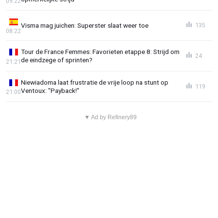
09:22
Visma mag juichen: Superster slaat weer toe
135
08:22
Tour de France Femmes: Favorieten etappe 8: Strijd om
24
de eindzege of sprinten?
21:21
Niewiadoma laat frustratie de vrije loop na stunt op
119
Ventoux: "Payback!"
21:00
▼ Ad by Refinery89