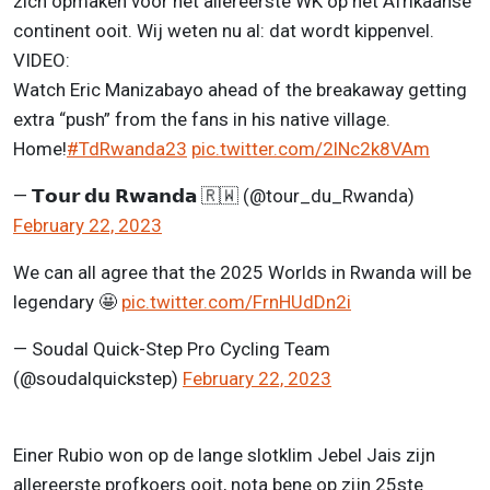
zich opmaken voor het allereerste WK op het Afrikaanse
continent ooit. Wij weten nu al: dat wordt kippenvel.
VIDEO:
Watch Eric Manizabayo ahead of the breakaway getting
extra “push” from the fans in his native village.
Home!
#TdRwanda23
pic.twitter.com/2lNc2k8VAm
— 𝗧𝗼𝘂𝗿 𝗱𝘂 𝗥𝘄𝗮𝗻𝗱𝗮 🇷🇼 (@tour_du_Rwanda)
February 22, 2023
We can all agree that the 2025 Worlds in Rwanda will be
legendary 🤩
pic.twitter.com/FrnHUdDn2i
— Soudal Quick-Step Pro Cycling Team
(@soudalquickstep)
February 22, 2023
Einer Rubio won op de lange slotklim Jebel Jais zijn
allereerste profkoers ooit, nota bene op zijn 25ste