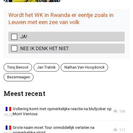
Wordt het WK in Rwanda er eentje zoals in
Leuven met een zee van volk
JA!
NEE IK DENK HET NIET
Tiesj Benoot
Jan Tratnik
Nathan Van Hooydonck
Bezemwagen
Meest recent
Vollering komt met opmerkelijke reactie na blufpoker op
106
Mont Ventoux
10:22
Grote naam moet Tour onmiddellijk verlaten na
111
opmerkelijke strijd