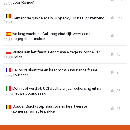
voor Remco"
20:33
Gemengde gevoelens bij Kopecky: "Ik baal ontzettend"
167
19:59
Na lang wachten: Gall mag eindelijk weer eens
6
zegegebaar maken
19:33
Visma aan het feest: Fenomenale zege in Ronde van
10
Polen
18:33
Le Court slaat toe en bezorgt AG Insurance fraaie
8
Tourzege
17:54
Definitief verdict: UCI deelt vier jaar schorsing uit na
36
nieuwe dopingzaak
17:02
Soudal Quick-Step slaat toe en heeft eerste
16
zomeraanwinst te pakken
16:04