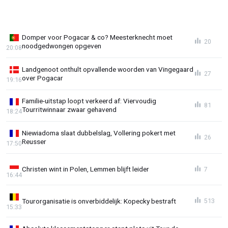
Domper voor Pogacar & co? Meesterknecht moet
20
noodgedwongen opgeven
20:08
Landgenoot onthult opvallende woorden van Vingegaard
27
over Pogacar
19:16
Familie-uitstap loopt verkeerd af: Viervoudig
81
Tourritwinnaar zwaar gehavend
18:24
Niewiadoma slaat dubbelslag, Vollering pokert met
26
Reusser
17:50
Christen wint in Polen, Lemmen blijft leider
7
16:44
Tourorganisatie is onverbiddelijk: Kopecky bestraft
513
15:33