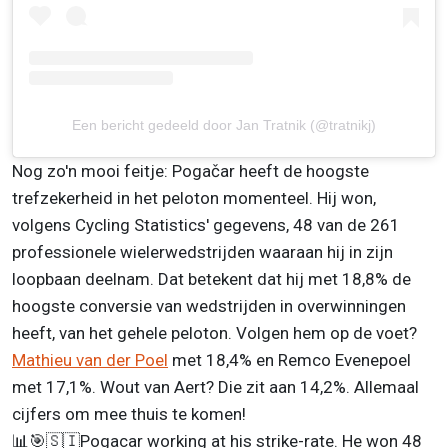
Een bericht gedeeld door Jan Tratnik (@tratnikj)
Nog zo'n mooi feitje: Pogačar heeft de hoogste
trefzekerheid in het peloton momenteel. Hij won,
volgens Cycling Statistics' gegevens, 48 van de 261
professionele wielerwedstrijden waaraan hij in zijn
loopbaan deelnam. Dat betekent dat hij met 18,8% de
hoogste conversie van wedstrijden in overwinningen
heeft, van het gehele peloton. Volgen hem op de voet?
Mathieu van der Poel
met 18,4% en Remco Evenepoel
met 17,1%. Wout van Aert? Die zit aan 14,2%. Allemaal
cijfers om mee thuis te komen!
📊🎯🇸🇮Pogacar working at his strike-rate. He won 48