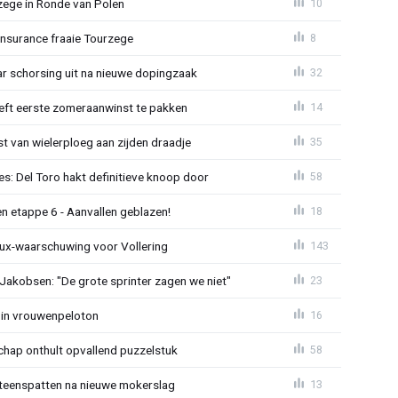
zege in Ronde van Polen
10
Insurance fraaie Tourzege
8
jaar schorsing uit na nieuwe dopingzaak
32
eeft eerste zomeraanwinst te pakken
14
 van wielerploeg aan zijden draadje
35
s: Del Toro hakt definitieve knoop door
58
n etappe 6 - Aanvallen geblazen!
18
ux-waarschuwing voor Vollering
143
 Jakobsen: "De grote sprinter zagen we niet"
23
 in vrouwenpeloton
16
hap onthult opvallend puzzelstuk
58
iteenspatten na nieuwe mokerslag
13