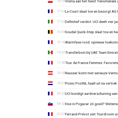
Visma aan het feest: Fenomenale 
18:33
Le Court slaat toe en bezorgt AG 
17:54
Definitief verdict: UCI deelt vier 
17:02
Soudal Quick-Step slaat toe en h
16:04
Alarmfase rood: opnieuw toekomst
15:18
Transferbom bij UAE Team Emirate
14:26
Tour de France Femmes: Favoriete
11:45
Reusser komt met serieuze Vento
10:43
Picnic PostNL haalt uit na vertrek
10:01
UCI kondigt aardverschuiving aan
09:23
Hoe is Pogacar zó goed? Wetensc
08:42
Ferrand-Prévot ziet Tourdroom u
07:57