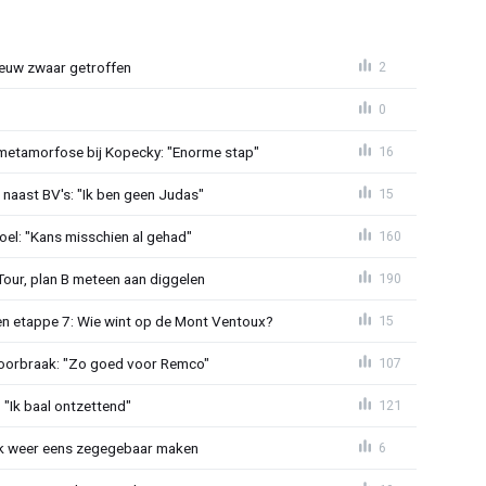
euw zwaar getroffen
2
0
metamorfose bij Kopecky: "Enorme stap"
16
 naast BV's: "Ik ben geen Judas"
15
el: "Kans misschien al gehad"
160
Tour, plan B meteen aan diggelen
190
n etappe 7: Wie wint op de Mont Ventoux?
15
doorbraak: "Zo goed voor Remco"
107
"Ik baal ontzettend"
121
ijk weer eens zegegebaar maken
6