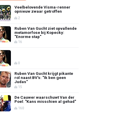
Veelbelovende Visma-renner
opnieuw zwaar getroffen
2
Ruben Van Gucht ziet opvallende
metamorfose bij Kopecky:
"Enorme stap"
16
0
Ruben Van Gucht krijgt pikante
rol naast BV's: "Ik ben geen
Judas"
15
De Cauwer waarschuwt Van der
Poel: "Kans misschien al gehad"
160