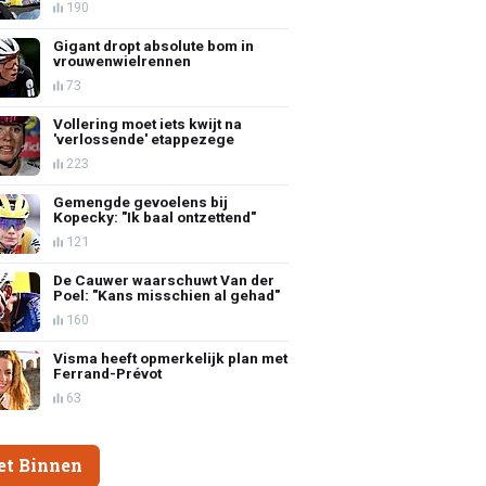
190
Gigant dropt absolute bom in
vrouwenwielrennen
73
Vollering moet iets kwijt na
'verlossende' etappezege
223
Gemengde gevoelens bij
Kopecky: "Ik baal ontzettend"
121
De Cauwer waarschuwt Van der
Poel: "Kans misschien al gehad"
160
Visma heeft opmerkelijk plan met
Ferrand-Prévot
63
et Binnen