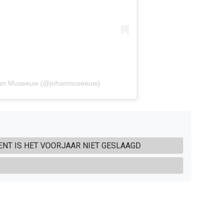
ohan Museeuw (@johanmuseeuw)
NT IS HET VOORJAAR NIET GESLAAGD