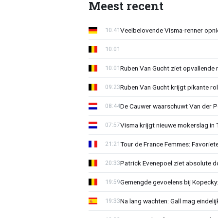
Meest recent
Veelbelovende Visma-renner opni
10:41
10:01
Ruben Van Gucht ziet opvallende 
10:01
Ruben Van Gucht krijgt pikante rol
09:23
De Cauwer waarschuwt Van der Po
08:44
Visma krijgt nieuwe mokerslag in 
07:57
Tour de France Femmes: Favoriete
21:21
Patrick Evenepoel ziet absolute 
20:33
Gemengde gevoelens bij Kopecky: 
19:59
Na lang wachten: Gall mag eindel
19:33