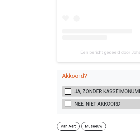
Een bericht gedeeld door J
Akkoord?
JA, ZONDER KASSEIMONUME
NEE, NIET AKKOORD
Van Aert
Museeuw