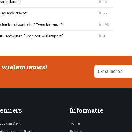
verandering
16
 Ferrand-Prévot
55
den borstcontrole: "Twee bidons..."
195
r verdwijnen: "Erg voor wielersport"
8
e wielernieuws!
enners
Informatie
ut van Aert
Home
thieu van der Poel
Privacy