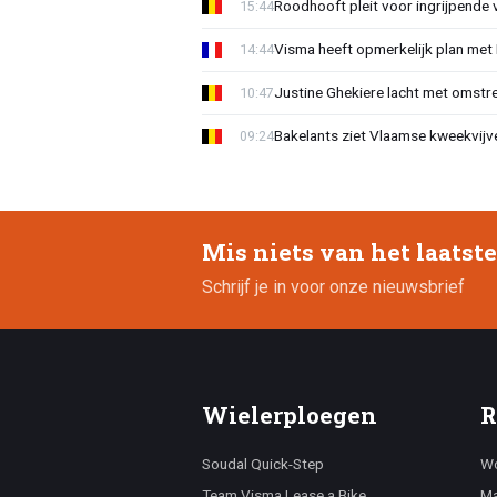
Roodhooft pleit voor ingrijpende 
15:44
Visma heeft opmerkelijk plan met
14:44
Justine Ghekiere lacht met omstre
10:47
Bakelants ziet Vlaamse kweekvijve
09:24
Mis niets van het laatst
Schrijf je in voor onze nieuwsbrief
Wielerploegen
R
Soudal Quick-Step
Wo
Team Visma Lease a Bike
Ma