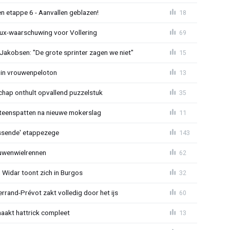
n etappe 6 - Aanvallen geblazen!
18
ux-waarschuwing voor Vollering
69
 Jakobsen: "De grote sprinter zagen we niet"
15
 in vrouwenpeloton
13
hap onthult opvallend puzzelstuk
35
iteenspatten na nieuwe mokerslag
11
lossende' etappezege
143
ouwenwielrennen
62
 Widar toont zich in Burgos
32
errand-Prévot zakt volledig door het ijs
60
aakt hattrick compleet
13