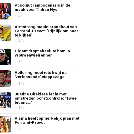
Absoluut rampscenario in de
maak voor Thibau Nys
460
Armstrong maakt brandhout van
Ferrand-Prévot: "Pijnlijk om naar
te kijken"
240
Gigant dropt absolute bom in
vrouwenwielrennen
62
Vollering moet iets kwijt na
'verlossende' etappezege
143
Justine Ghekiere lacht met
omstreden borstcontrole: "Twee
bidons..."
195
Visma heeft opmerkelijk plan met
Ferrand-Prévot
55