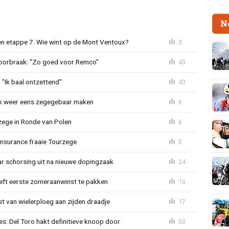
N
n etappe 7: Wie wint op de Mont Ventoux?
3
doorbraak: "Zo goed voor Remco"
43
"Ik baal ontzettend"
43
ijk weer eens zegegebaar maken
6
zege in Ronde van Polen
6
Insurance fraaie Tourzege
5
jaar schorsing uit na nieuwe dopingzaak
24
eeft eerste zomeraanwinst te pakken
10
 van wielerploeg aan zijden draadje
17
s: Del Toro hakt definitieve knoop door
50