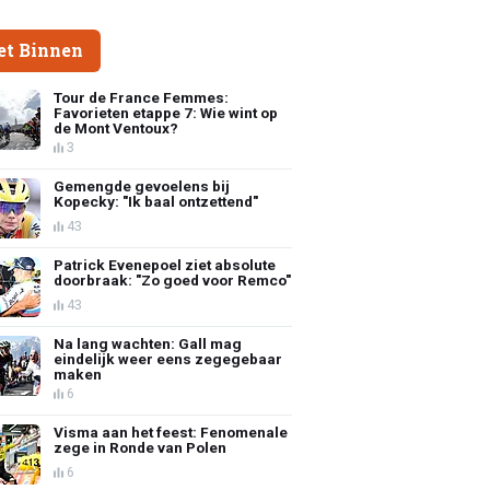
et Binnen
Tour de France Femmes:
Favorieten etappe 7: Wie wint op
de Mont Ventoux?
3
Gemengde gevoelens bij
Kopecky: "Ik baal ontzettend"
43
Patrick Evenepoel ziet absolute
doorbraak: "Zo goed voor Remco"
43
Na lang wachten: Gall mag
eindelijk weer eens zegegebaar
maken
6
Visma aan het feest: Fenomenale
zege in Ronde van Polen
6