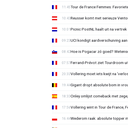
Tour de France Femmes: Favoriete
11:45
Reusser komt met serieuze Vento
10:43
Picnic PostNL haalt uit na vertrek
10:01
UCI kondigt aardverschuiving aan
09:23
Hoe is Pogacar zó goed? Wetensc
08:42
Ferrand-Prévot ziet Tourdroom u
07:57
Vollering moet iets kwijt na 'ver
20:33
Gigant dropt absolute bom in vr
19:44
Onley omlijst comeback met zege,
18:33
Vollering wint in Tour de France, F
17:56
Wederom raak: absolute topper m
16:44