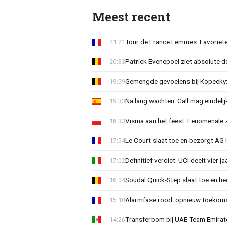
Meest recent
Tour de France Femmes: Favoriete
21:21
Patrick Evenepoel ziet absolute 
20:33
Gemengde gevoelens bij Kopecky: 
19:59
Na lang wachten: Gall mag eindel
19:33
Visma aan het feest: Fenomenale 
18:33
Le Court slaat toe en bezorgt AG 
17:54
Definitief verdict: UCI deelt vier 
17:02
Soudal Quick-Step slaat toe en h
16:04
Alarmfase rood: opnieuw toekomst
15:18
Transferbom bij UAE Team Emirate
14:26