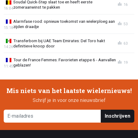
Soudal Quick-Step slaat toe en heeft eerste
16
zomeraanwinst te pakken
16:04
Alarmfase rood: opnieuw toekomst van wielerploeg aan
53
zijden draadje
15:18
Transferbom bij UAE Team Emirates: Del Toro hakt
63
definitieve knoop door
14:26
Tour de France Femmes: Favorieten etappe 6 - Aanvallen
19
geblazen!
11:45
Mis niets van het laatste wielernieuws!
Schrijf je in voor onze nieuwsbrief
Inschrijven