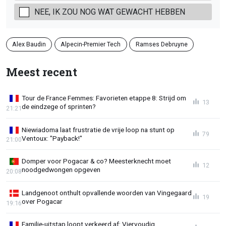
NEE, IK ZOU NOG WAT GEWACHT HEBBEN
Alex Baudin
Alpecin-Premier Tech
Ramses Debruyne
Meest recent
Tour de France Femmes: Favorieten etappe 8: Strijd om
13
de eindzege of sprinten?
21:21
Niewiadoma laat frustratie de vrije loop na stunt op
79
Ventoux: "Payback!"
21:00
Domper voor Pogacar & co? Meesterknecht moet
12
noodgedwongen opgeven
20:08
Landgenoot onthult opvallende woorden van Vingegaard
19
over Pogacar
19:16
Familie-uitstap loopt verkeerd af: Viervoudig