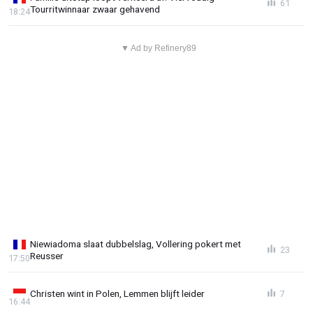
61
Tourritwinnaar zwaar gehavend
18:24
▼ Ad by Refinery89
Niewiadoma slaat dubbelslag, Vollering pokert met
23
Reusser
17:50
Christen wint in Polen, Lemmen blijft leider
7
16:44