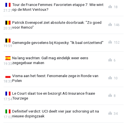
Tour de France Femmes: Favorieten etappe 7: Wie wint
18
op de Mont Ventoux?
21:21
Patrick Evenepoel ziet absolute doorbraak: "Zo goed
146
voor Remco"
20:33
Gemengde gevoelens bij Kopecky: "Ik baal ontzettend"
152
19:59
Na lang wachten: Gall mag eindelijk weer eens
6
zegegebaar maken
19:33
Visma aan het feest: Fenomenale zege in Ronde van
10
Polen
18:33
Le Court slaat toe en bezorgt AG Insurance fraaie
8
Tourzege
17:54
Definitief verdict: UCI deelt vier jaar schorsing uit na
34
nieuwe dopingzaak
17:02