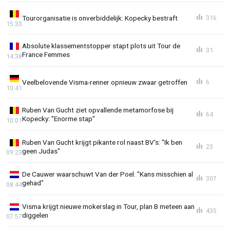
Tourorganisatie is onverbiddelijk: Kopecky bestraft
316
15:33
Absolute klassementstopper stapt plots uit Tour de
31
France Femmes
14:38
Veelbelovende Visma-renner opnieuw zwaar getroffen
6
10:41
Ruben Van Gucht ziet opvallende metamorfose bij
64
Kopecky: "Enorme stap"
10:01
Ruben Van Gucht krijgt pikante rol naast BV's: "Ik ben
23
geen Judas"
09:23
De Cauwer waarschuwt Van der Poel: "Kans misschien al
307
gehad"
08:44
Visma krijgt nieuwe mokerslag in Tour, plan B meteen aan
435
diggelen
07:57