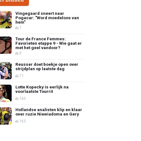
Vingegaard sneert naar
Pogacar: "Word moedeloos van
hem"
1
Tour de France Femmes:
Favorieten etappe 9 - Wie gaat er
met het geel vandoor?
9
Reusser doet boekje open over
strijdplan op laatste dag
71
Lotte Kopecky is eerlijk na
voorlaatste Tourrit
160
Hollandse analisten klip en klaar
over ruzie Niewiadoma en Gery
163