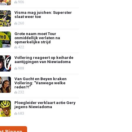
906
Visma mag juichen: Superster
slaat weer toe
260
Grote naam moet Tour
onmiddellijk verlaten na
opmerkelijke strijd
422
Vollering reageert op keiharde
aantijgingen van Niewiadoma
988
Van Gucht en Beyen kraken
Vollering: "Vanwege welke
reden?!"
232
Ploegleider verklaart actie Gery
jegens Niewiadoma
683
et Binnen