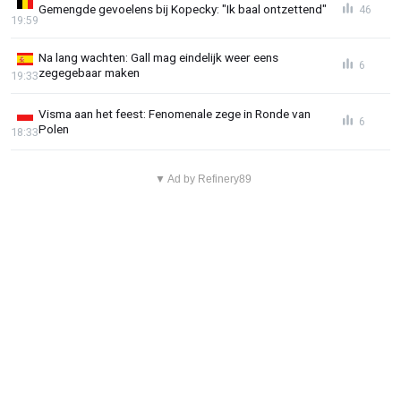
Gemengde gevoelens bij Kopecky: "Ik baal ontzettend"
46
19:59
Na lang wachten: Gall mag eindelijk weer eens
6
zegegebaar maken
19:33
Visma aan het feest: Fenomenale zege in Ronde van
6
Polen
18:33
▼ Ad by Refinery89