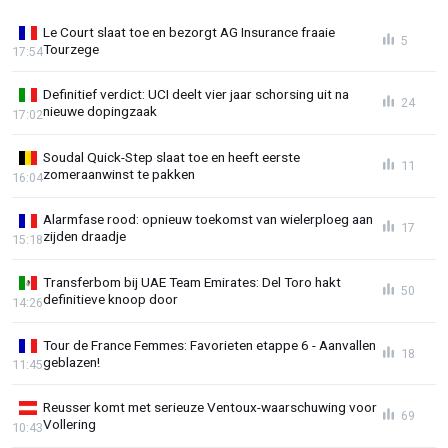
Le Court slaat toe en bezorgt AG Insurance fraaie
5
Tourzege
17:54
Definitief verdict: UCI deelt vier jaar schorsing uit na
24
nieuwe dopingzaak
17:02
Soudal Quick-Step slaat toe en heeft eerste
11
zomeraanwinst te pakken
16:04
Alarmfase rood: opnieuw toekomst van wielerploeg aan
17
zijden draadje
15:18
Transferbom bij UAE Team Emirates: Del Toro hakt
50
definitieve knoop door
14:26
Tour de France Femmes: Favorieten etappe 6 - Aanvallen
18
geblazen!
11:45
Reusser komt met serieuze Ventoux-waarschuwing voor
69
Vollering
10:43