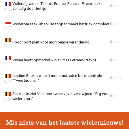
Vollering wint in Tour de France, Ferrand-Prévot zakt
60
volledig door het ijs
17:56
Wederom raak: absolute topper maakt hattrick compleet
13
16:44
Roodhooft pleit voor ingrijpende verandering
16
15:44
Visma heeft opmerkelijk plan met Ferrand-Prévot
55
14:44
Justine Ghekiere lacht met omstreden borstcontrole:
197
"Twee bidons..."
10:47
Bakelants ziet Vlaamse kweekvijver verdwijnen: "Erg voor
8
wielersport"
09:24
Mis niets van het laatste wielernieuws!