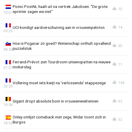
Picnic PostNL haalt uit na vertrek Jakobsen: "De grote
15
sprinter zagen we niet"
10:01
UCI kondigt aardverschuiving aan in vrouwenpeloton
14
09:23
Hoe is Pogacar zó goed? Wetenschap onthult opvallend
35
puzzelstuk
08:42
Ferrand-Prévot ziet Tourdroom uiteenspatten na nieuwe
11
mokerslag
07:57
Vollering moet iets kwijt na 'verlossende' etappezege
144
20:33
Gigant dropt absolute bom in vrouwenwielrennen
62
19:44
Onley omlijst comeback met zege, Widar toont zich in
32
Burgos
18:33