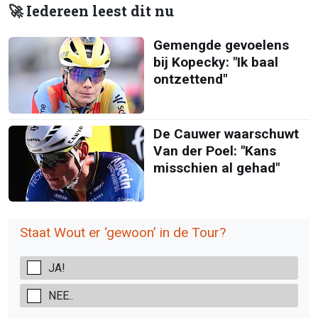
🚀 Iedereen leest dit nu
Gemengde gevoelens
bij Kopecky: "Ik baal
ontzettend"
De Cauwer waarschuwt
Van der Poel: "Kans
misschien al gehad"
Staat Wout er ‘gewoon’ in de Tour?
JA!
NEE..