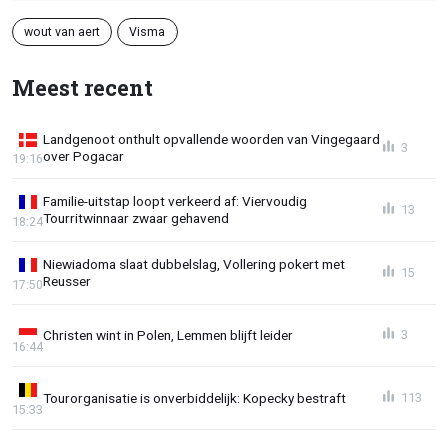
wout van aert
Visma
Meest recent
Landgenoot onthult opvallende woorden van Vingegaard
3
over Pogacar
19:16
Familie-uitstap loopt verkeerd af: Viervoudig
13
Tourritwinnaar zwaar gehavend
18:24
Niewiadoma slaat dubbelslag, Vollering pokert met
15
Reusser
17:50
Christen wint in Polen, Lemmen blijft leider
3
16:44
Tourorganisatie is onverbiddelijk: Kopecky bestraft
113
15:33