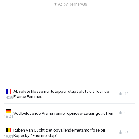
▼ Ad by Refinery89
Absolute klassementstopper stapt plots uit Tour de
19
France Femmes
14:38
Veelbelovende Visma-renner opnieuw zwaar getroffen
5
10:41
Ruben Van Gucht ziet opvallende metamorfose bij
49
Kopecky: "Enorme stap"
10:01