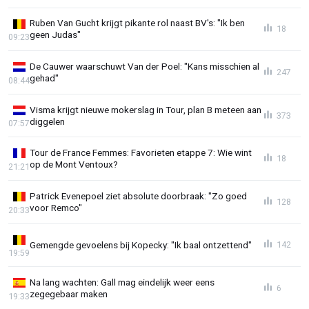
Ruben Van Gucht krijgt pikante rol naast BV's: "Ik ben
18
geen Judas"
09:23
De Cauwer waarschuwt Van der Poel: "Kans misschien al
247
gehad"
08:44
Visma krijgt nieuwe mokerslag in Tour, plan B meteen aan
373
diggelen
07:57
Tour de France Femmes: Favorieten etappe 7: Wie wint
18
op de Mont Ventoux?
21:21
Patrick Evenepoel ziet absolute doorbraak: "Zo goed
128
voor Remco"
20:33
Gemengde gevoelens bij Kopecky: "Ik baal ontzettend"
142
19:59
Na lang wachten: Gall mag eindelijk weer eens
6
zegegebaar maken
19:33