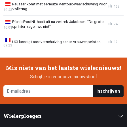
Reusser komt met serieuze Ventoux-waarschuwing voor
169
Vollering
10:43
Picnic PostNL haalt uit na vertrek Jakobsen: "De grote
24
sprinter zagen we niet"
10:01
UCI kondigt aardverschuiving aan in vrouwenpeloton
17
09:23
Mis niets van het laatste wielernieuws!
Schrijf je in voor onze nieuwsbrief
Inschrijven
Wielerploegen