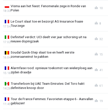
Visma aan het feest: Fenomenale zege in Ronde van
10
Polen
18:33
Le Court slaat toe en bezorgt AG Insurance fraaie
8
Tourzege
17:54
Definitief verdict: UCI deelt vier jaar schorsing uit na
32
nieuwe dopingzaak
17:02
Soudal Quick-Step slaat toe en heeft eerste
15
zomeraanwinst te pakken
16:04
Alarmfase rood: opnieuw toekomst van wielerploeg aan
41
zijden draadje
15:18
Transferbom bij UAE Team Emirates: Del Toro hakt
61
definitieve knoop door
14:26
Tour de France Femmes: Favorieten etappe 6 - Aanvallen
19
geblazen!
11:45