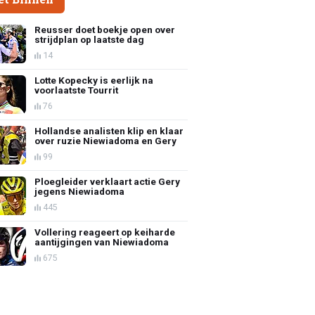
Reusser doet boekje open over
strijdplan op laatste dag
14
Lotte Kopecky is eerlijk na
voorlaatste Tourrit
76
Hollandse analisten klip en klaar
over ruzie Niewiadoma en Gery
99
Ploegleider verklaart actie Gery
jegens Niewiadoma
445
Vollering reageert op keiharde
aantijgingen van Niewiadoma
675