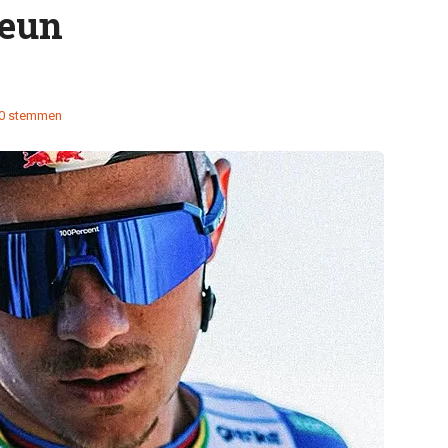
reun
0 stemmen