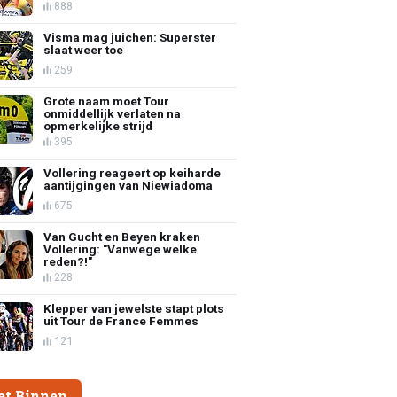
888
Visma mag juichen: Superster
slaat weer toe
259
Grote naam moet Tour
onmiddellijk verlaten na
opmerkelijke strijd
395
Vollering reageert op keiharde
aantijgingen van Niewiadoma
675
Van Gucht en Beyen kraken
Vollering: "Vanwege welke
reden?!"
228
Klepper van jewelste stapt plots
uit Tour de France Femmes
121
et Binnen