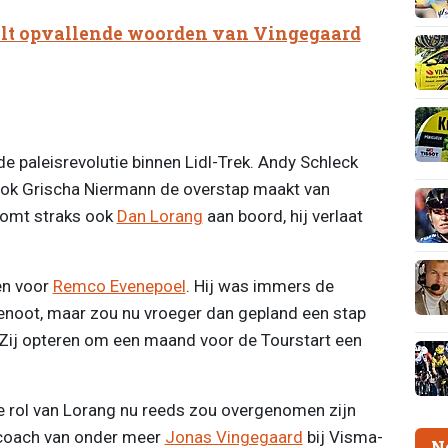
lt opvallende woorden van Vingegaard
e paleisrevolutie binnen Lidl-Trek. Andy Schleck
 ook Grischa Niermann de overstap maakt van
 komt straks ook
Dan Lorang
aan boord, hij verlaat
en voor
Remco Evenepoel
. Hij was immers de
genoot, maar zou nu vroeger dan gepland een stap
. Zij opteren om een maand voor de Tourstart een
e rol van Lorang nu reeds zou overgenomen zijn
coach van onder meer
Jonas Vingegaard
bij Visma-
N