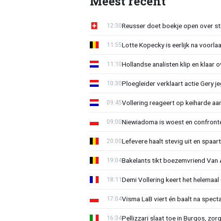
Meest recent
Reusser doet boekje open over str
12:30
Lotte Kopecky is eerlijk na voorlaa
11:55
Hollandse analisten klip en klaar 
11:10
Ploegleider verklaart actie Gery 
10:30
Vollering reageert op keiharde a
09:45
Niewiadoma is woest en confrontee
09:00
Lefevere haalt stevig uit en spaar
20:00
Bakelants tikt boezemvriend Van A
19:04
Demi Vollering keert het helemaal 
18:11
Visma LaB viert én baalt na spect
17:04
Pellizzari slaat toe in Burgos, zor
16:34