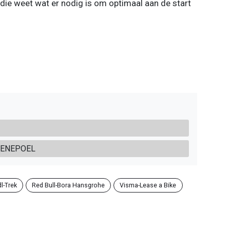
e die weet wat er nodig is om optimaal aan de start
EVENEPOEL
dl-Trek
Red Bull-Bora Hansgrohe
Visma-Lease a Bike