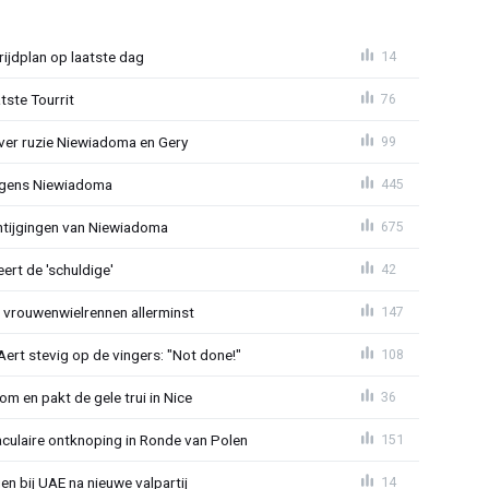
ijdplan op laatste dag
14
tste Tourrit
76
over ruzie Niewiadoma en Gery
99
jegens Niewiadoma
445
antijgingen van Niewiadoma
675
rt de 'schuldige'
42
t vrouwenwielrennen allerminst
147
ert stevig op de vingers: "Not done!"
108
om en pakt de gele trui in Nice
36
aculaire ontknoping in Ronde van Polen
151
gen bij UAE na nieuwe valpartij
14