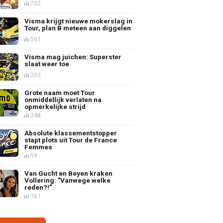
732
Visma krijgt nieuwe mokerslag in
Tour, plan B meteen aan diggelen
501
Visma mag juichen: Superster
slaat weer toe
203
Grote naam moet Tour
onmiddellijk verlaten na
opmerkelijke strijd
248
Absolute klassementstopper
stapt plots uit Tour de France
Femmes
59
Van Gucht en Beyen kraken
Vollering: "Vanwege welke
reden?!"
161