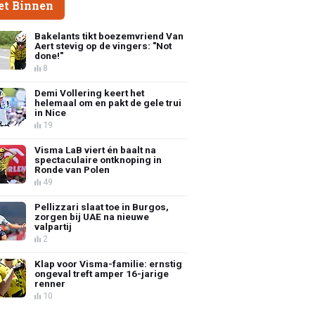
et Binnen
Bakelants tikt boezemvriend Van
Aert stevig op de vingers: "Not
done!"
8
Demi Vollering keert het
helemaal om en pakt de gele trui
in Nice
19
Visma LaB viert én baalt na
spectaculaire ontknoping in
Ronde van Polen
49
Pellizzari slaat toe in Burgos,
zorgen bij UAE na nieuwe
valpartij
2
Klap voor Visma-familie: ernstig
ongeval treft amper 16-jarige
renner
10