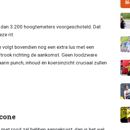
N
er dan 3.200 hoogtemeters voorgeschoteld. Dat
ze rit.
h volgt bovendien nog een extra lus met een
strook richting de aankomst. Geen loodzware
arin punch, inhoud én koersinzicht cruciaal zullen
ccone
e met rood zal hebben aangekruist, dan is het wel