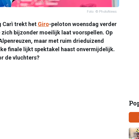
Foto: © PhotoNews
g Carì trekt het
Giro
-peloton woensdag verder
zich bijzonder moeilijk laat voorspellen. Op
Alpenreuzen, maar met ruim drieduizend
e finale lijkt spektakel haast onvermijdelijk.
r de vluchters?
Po