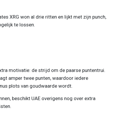
s XRG won al drie ritten en lijkt met zijn punch,
elijk te lossen.
ra motivatie: de strijd om de paarse puntentrui.
aagt amper twee punten, waardoor iedere
nus plots van goudwaarde wordt.
nen, beschikt UAE overigens nog over extra
isten.