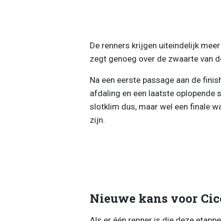
De renners krijgen uiteindelijk me
zegt genoeg over de zwaarte van de
Na een eerste passage aan de finis
afdaling en een laatste oplopende 
slotklim dus, maar wel een finale wa
zijn.
Nieuwe kans voor Ci
Als er één renner is die deze etapp