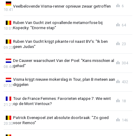
Veelbelovende Visma-renner opnieuw zwaar getroffen
6
10:41
Ruben Van Gucht ziet opvallende metamorfose bij
64
Kopecky: "Enorme stap"
10:01
Ruben Van Gucht krijgt pikante rol naast BV's: "Ik ben
23
geen Judas"
09:23
De Cauwer waarschuwt Van der Poel: "Kans misschien al
304
gehad"
08:44
Visma krijgt nieuwe mokerslag in Tour, plan B meteen aan
432
diggelen
07:57
Tour de France Femmes: Favorieten etappe 7: Wie wint
18
op de Mont Ventoux?
21:21
Patrick Evenepoel ziet absolute doorbraak: "Zo goed
146
voor Remco"
20:33