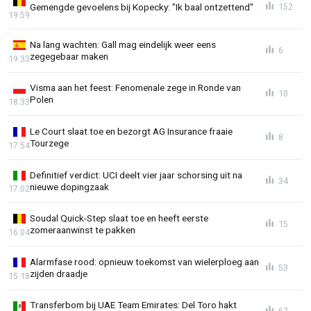
Gemengde gevoelens bij Kopecky: "Ik baal ontzettend"
152
19:59
Na lang wachten: Gall mag eindelijk weer eens
6
zegegebaar maken
19:33
Visma aan het feest: Fenomenale zege in Ronde van
10
Polen
18:33
Le Court slaat toe en bezorgt AG Insurance fraaie
8
Tourzege
17:54
Definitief verdict: UCI deelt vier jaar schorsing uit na
34
nieuwe dopingzaak
17:02
Soudal Quick-Step slaat toe en heeft eerste
15
zomeraanwinst te pakken
16:04
Alarmfase rood: opnieuw toekomst van wielerploeg aan
53
zijden draadje
15:18
Transferbom bij UAE Team Emirates: Del Toro hakt
62