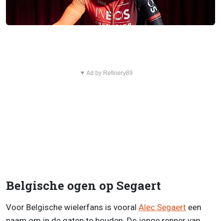
▼ Ad by Refinery89
Belgische ogen op Segaert
Voor Belgische wielerfans is vooral
Alec Segaert
een
naam om in de gaten te houden. De jonge renner van