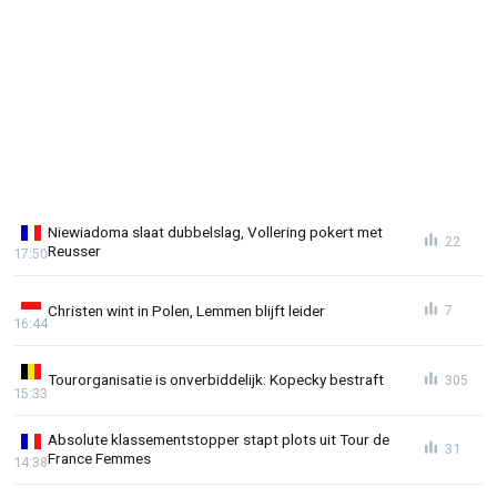
Niewiadoma slaat dubbelslag, Vollering pokert met
22
Reusser
17:50
Christen wint in Polen, Lemmen blijft leider
7
16:44
Tourorganisatie is onverbiddelijk: Kopecky bestraft
305
15:33
Absolute klassementstopper stapt plots uit Tour de
31
France Femmes
14:38