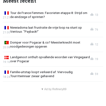
Meest recent
Tour de France Femmes: Favorieten etappe 8: Strijd om
13
de eindzege of sprinten?
21:21
Niewiadoma laat frustratie de vrije loop na stunt op
76
Ventoux: "Payback!"
21:00
Domper voor Pogacar & co? Meesterknecht moet
12
noodgedwongen opgeven
20:08
Landgenoot onthult opvallende woorden van Vingegaard
19
over Pogacar
19:16
Familie-uitstap loopt verkeerd af: Viervoudig
59
Tourritwinnaar zwaar gehavend
18:24
▼ Ad by Refinery89