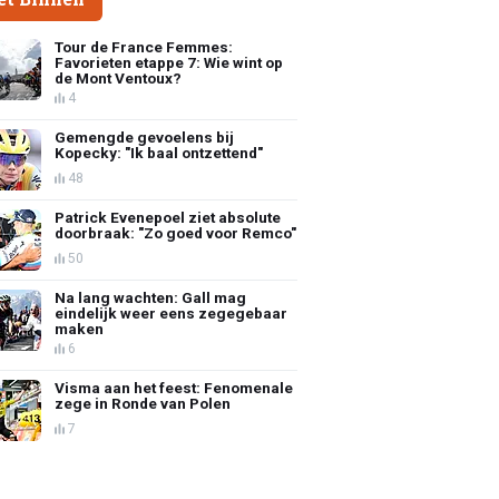
Tour de France Femmes:
Favorieten etappe 7: Wie wint op
de Mont Ventoux?
4
Gemengde gevoelens bij
Kopecky: "Ik baal ontzettend"
48
Patrick Evenepoel ziet absolute
doorbraak: "Zo goed voor Remco"
50
Na lang wachten: Gall mag
eindelijk weer eens zegegebaar
maken
6
Visma aan het feest: Fenomenale
zege in Ronde van Polen
7