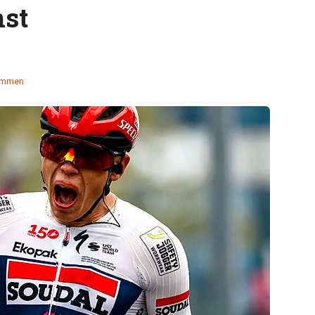
nst
emmen