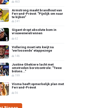
463
Armstrong maakt brandhout van
Ferrand-Prévot: "Pijnlijk om naar
te kijken"
241
Gigant dropt absolute bom in
vrouwenwielrennen
62
Vollering moet iets kwijt na
'verlossende' etappezege
146
Justine Ghekiere lacht met
omstreden borstcontrole: "Twee
bidons..."
199
Visma heeft opmerkelijk plan met
Ferrand-Prévot
56
et Binnen