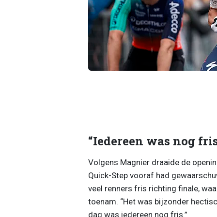
“Iedereen was nog fri
Volgens Magnier draaide de opening
Quick-Step vooraf had gewaarschuwd
veel renners fris richting finale, wa
toenam. “Het was bijzonder hectisch
dag was iedereen nog fris.”